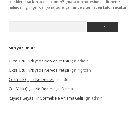
içerikleri,
backlinkpanelicomtr@gmail.com
adresine bildirmeniz
halinde, ilgili içerikler yasal süre içerisinde sitemizden kaldırılacaktır.
Arama
Son yorumlar
Ökse Otu Türkiyede Nerede Yetişir
için
admin
Ökse Otu Türkiyede Nerede Yetişir
için
Yiğitcan
Çok Yıllık Çiçek Ne Demek
için
admin
Çok Yıllık Çiçek Ne Demek
için
Damla
Rüyada Beyaz Tır Görmek Ne Anlama Gelir
için
admin