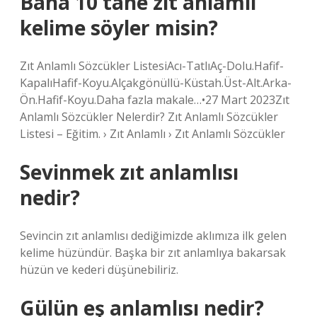
Bana 10 tane zıt anlamlı
kelime söyler misin?
Zıt Anlamlı Sözcükler ListesiAcı-TatlıAç-Dolu.Hafif-
KapalıHafif-Koyu.Alçakgönüllü-Küstah.Üst-Alt.Arka-
Ön.Hafif-Koyu.Daha fazla makale…•27 Mart 2023Zıt
Anlamlı Sözcükler Nelerdir? Zıt Anlamlı Sözcükler
Listesi – Eğitim. › Zıt Anlamlı › Zıt Anlamlı Sözcükler
Sevinmek zıt anlamlısı
nedir?
Sevincin zıt anlamlısı dediğimizde aklımıza ilk gelen
kelime hüzündür. Başka bir zıt anlamlıya bakarsak
hüzün ve kederi düşünebiliriz.
Gülün eş anlamlısı nedir?