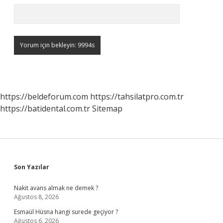
https://beldeforum.com
https://tahsilatpro.com.tr
https://batidental.com.tr
Sitemap
Sidebar
Son Yazılar
Nakit avans almak ne demek ?
Ağustos 8, 2026
Esmaül Hüsna hangi surede geçiyor ?
Ağustos 6, 2026