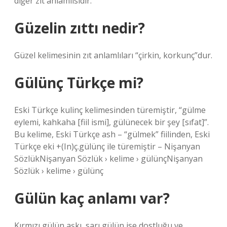
diğer zıt anlamlısıdır.
Güzelin zıttı nedir?
Güzel kelimesinin zıt anlamlıları “çirkin, korkunç”dur.
Gülünç Türkçe mi?
Eski Türkçe kulinç kelimesinden türemiştir, “gülme
eylemi, kahkaha [fiil ismi], gülünecek bir şey [sıfat]”.
Bu kelime, Eski Türkçe ash – “gülmek” fiilinden, Eski
Türkçe eki +(In)ç.gülünç ile türemiştir – Nişanyan
SözlükNişanyan Sözlük › kelime › gülünçNişanyan
Sözlük › kelime › gülünç
Gülün kaç anlamı var?
Kırmızı gülün aşkı, sarı gülün ise dostluğu ve