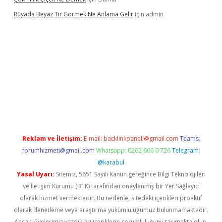
Rüyada Beyaz Tır Görmek Ne Anlama Gelir
için
admin
w.betexper.xyz/
Reklam ve İletişim:
E-mail:
backlinkpaneli@gmail.com
Teams:
forumhizmeti@gmail.com
Whatsapp: 0262 606 0 726
Telegram:
@karabul
Yasal Uyarı:
Sitemiz, 5651 Sayılı Kanun gereğince Bilgi Teknolojileri
ve İletişim Kurumu (BTK) tarafından onaylanmış bir Yer Sağlayıcı
olarak hizmet vermektedir. Bu nedenle, sitedeki içerikleri proaktif
olarak denetleme veya araştırma yükümlülüğümüz bulunmamaktadır.
Ancak, üyelerimiz yazdıkları içeriklerin sorumluluğunu taşımakta olup,