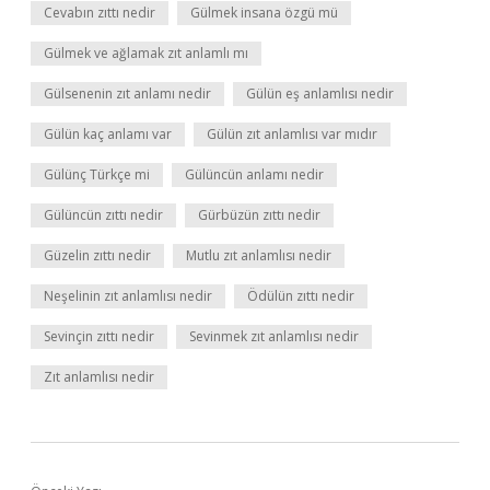
Cevabın zıttı nedir
Gülmek insana özgü mü
Gülmek ve ağlamak zıt anlamlı mı
Gülsenenin zıt anlamı nedir
Gülün eş anlamlısı nedir
Gülün kaç anlamı var
Gülün zıt anlamlısı var mıdır
Gülünç Türkçe mi
Gülüncün anlamı nedir
Gülüncün zıttı nedir
Gürbüzün zıttı nedir
Güzelin zıttı nedir
Mutlu zıt anlamlısı nedir
Neşelinin zıt anlamlısı nedir
Ödülün zıttı nedir
Sevinçin zıttı nedir
Sevinmek zıt anlamlısı nedir
Zıt anlamlısı nedir