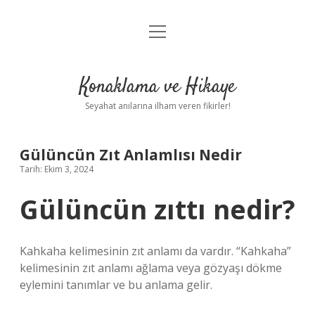
menüyü
Anasayfa
aç
Gizlilik Politikası
Konaklama ve Hikaye
Yasal Uyarı
Seyahat anılarına ilham veren fikirler!
Hakkımızda
Gülüncün Zıt Anlamlısı Nedir
Tarih: Ekim 3, 2024
Gülüncün zıttı nedir?
Kahkaha kelimesinin zıt anlamı da vardır. “Kahkaha”
kelimesinin zıt anlamı ağlama veya gözyaşı dökme
eylemini tanımlar ve bu anlama gelir.