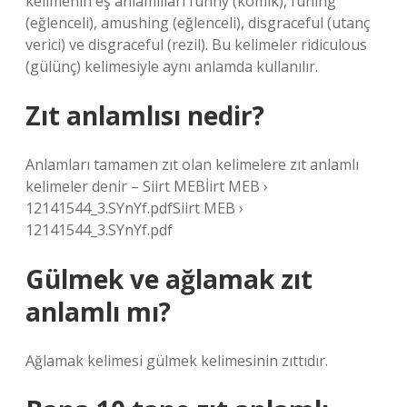
kelimenin eş anlamlıları funny (komik), funing
(eğlenceli), amushing (eğlenceli), disgraceful (utanç
verici) ve disgraceful (rezil). Bu kelimeler ridiculous
(gülünç) kelimesiyle aynı anlamda kullanılır.
Zıt anlamlısı nedir?
Anlamları tamamen zıt olan kelimelere zıt anlamlı
kelimeler denir – Siirt MEBİirt MEB ›
12141544_3.SYnYf.pdfSiirt MEB ›
12141544_3.SYnYf.pdf
Gülmek ve ağlamak zıt
anlamlı mı?
Ağlamak kelimesi gülmek kelimesinin zıttıdır.