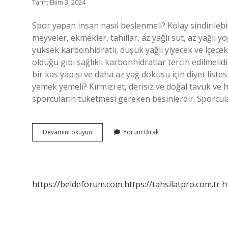
Tarih: Ekim 3, 2024
Spor yapan insan nasıl beslenmeli? Kolay sindirilebil
meyveler, ekmekler, tahıllar, az yağlı süt, az yağlı y
yüksek karbonhidratlı, düşük yağlı yiyecek ve içecek
olduğu gibi sağlıklı karbonhidratlar tercih edilmelidir
bir kas yapısı ve daha az yağ dokusu için diyet listes
yemek yemeli? Kırmızı et, derisiz ve doğal tavuk ve h
sporcuların tüketmesi gereken besinlerdir. Sporcul
Bir
Devamını okuyun
Yorum Bırak
Sporcu
Nasıl
Beslenmesi
Gerekir
https://beldeforum.com
https://tahsilatpro.com.tr
h