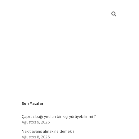
Sidebar
Son Yazılar
ilbet yeni giriş
ilbet giriş
vdcasino
Çapraz bağı yırtılan bir kişi yürüyebilir mi ?
Ağustos 9, 2026
Nakit avans almak ne demek ?
Ağustos 8, 2026