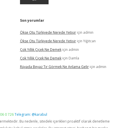
Son yorumlar
Ökse Otu Türkiyede Nerede Yetişir
için
admin
Ökse Otu Türkiyede Nerede Yetişir
için
Yiğitcan
Çok Yıllık Çiçek Ne Demek
için
admin
Çok Yıllık Çiçek Ne Demek
için
Damla
Rüyada Beyaz Tır Görmek Ne Anlama Gelir
için
admin
06 0 726
Telegram: @karabul
vermektedir. Bu nedenle, sitedeki içerikleri proaktif olarak denetleme