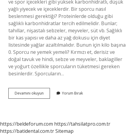
ve spor içecekleri gibi yüksek karbonhidratlı, düşük
yağlı yiyecek ve içeceklerdir. Bir sporcu nasıl
beslenmesi gerektiği? Proteinlerde olduğu gibi
sağlıklı karbonhidratlar tercih edilmelidir. Bunlar;
tahıllar, nişastalı sebzeler, meyveler, süt vb. Sağlıklı
bir kas yapısı ve daha az yağ dokusu için diyet
listesinde yağlar azaltılmalıdır. Bunun için kilo başına
0. Sporcu ne yemek yemeli? Kırmızı et, derisiz ve
doğal tavuk ve hindi, sebze ve meyveler, baklagiller
ve yoğurt özellikle sporcuların tüketmesi gereken
besinlerdir. Sporcuların…
Bir
Devamını okuyun
Yorum Bırak
Sporcu
Nasıl
Beslenmesi
Gerekir
https://beldeforum.com
https://tahsilatpro.com.tr
https://batidental.com.tr
Sitemap