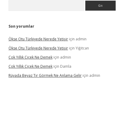
Arama
Son yorumlar
Ökse Otu Türkiyede Nerede Yetişir
için
admin
Ökse Otu Türkiyede Nerede Yetişir
için
Yiğitcan
Çok Yıllık Çiçek Ne Demek
için
admin
Çok Yıllık Çiçek Ne Demek
için
Damla
Rüyada Beyaz Tır Görmek Ne Anlama Gelir
için
admin
no giriş
www.betexper.xyz/