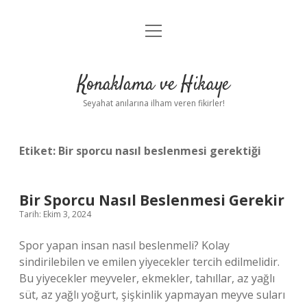
menüyü
Anasayfa
aç
Gizlilik Politikası
Konaklama ve Hikaye
Yasal Uyarı
Seyahat anılarına ilham veren fikirler!
Hakkımızda
Etiket:
Bir sporcu nasıl beslenmesi gerektiği
Bir Sporcu Nasıl Beslenmesi Gerekir
Tarih: Ekim 3, 2024
Spor yapan insan nasıl beslenmeli? Kolay
sindirilebilen ve emilen yiyecekler tercih edilmelidir.
Bu yiyecekler meyveler, ekmekler, tahıllar, az yağlı
süt, az yağlı yoğurt, şişkinlik yapmayan meyve suları