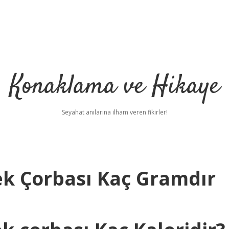
Konaklama ve Hikaye
Seyahat anılarına ilham veren fikirler!
ek Çorbası Kaç Gramdır