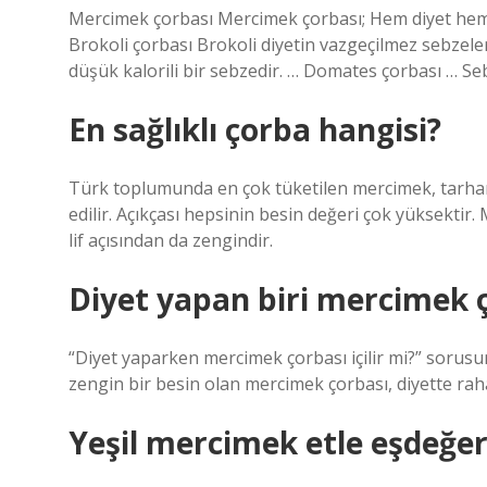
Mercimek çorbası Mercimek çorbası; Hem diyet hem 
Brokoli çorbası Brokoli diyetin vazgeçilmez sebzeler
düşük kalorili bir sebzedir. … Domates çorbası … S
En sağlıklı çorba hangisi?
Türk toplumunda en çok tüketilen mercimek, tarhana,
edilir. Açıkçası hepsinin besin değeri çok yüksektir
lif açısından da zengindir.
Diyet yapan biri mercimek ço
“Diyet yaparken mercimek çorbası içilir mi?” sorusunun
zengin bir besin olan mercimek çorbası, diyette rahatl
Yeşil mercimek etle eşdeğer