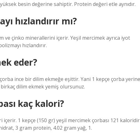
üksek besin değerine sahiptir. Protein değeri etle aynıdır.
yı hızlandırır mı?
ve çinko minerallerini içerir. Yeşil mercimek ayrıca iyot
bolizmayı hızlandırır.
mek eder?
çorba ince bir dilim ekmeğe eşittir. Yani 1 kepçe çorba yerin
, birkaç dilim ekmek yemiş olursunuz.
ası kaç kalori?
 içerir. 1 kepçe (150 gr) yeşil mercimek çorbası 121 kaloridir
drat, 3 gram protein, 4.02 gram yağ, 1.