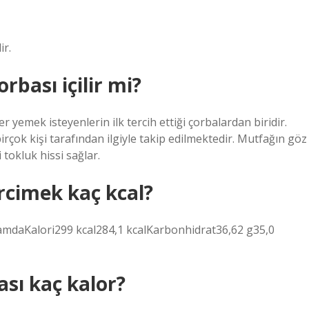
ir.
bası içilir mi?
r yemek isteyenlerin ilk tercih ettiği çorbalardan biridir.
rçok kişi tarafından ilgiyle takip edilmektedir. Mutfağın göz
 tokluk hissi sağlar.
rcimek kaç kcal?
gramdaKalori299 kcal284,1 kcalKarbonhidrat36,62 g35,0
ası kaç kalor?