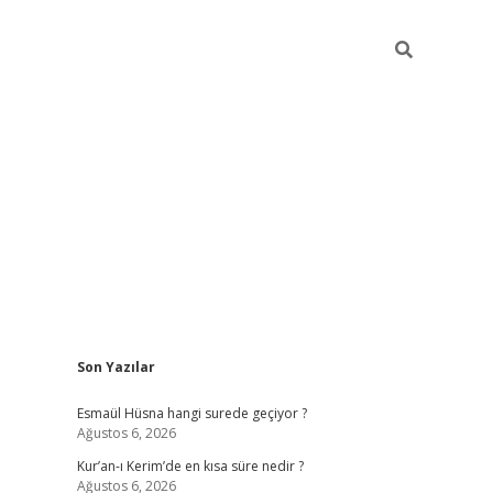
Sidebar
Son Yazılar
ilbet yeni giriş
ilbet giriş
vdcasino giriş
www.bet
Esmaül Hüsna hangi surede geçiyor ?
Ağustos 6, 2026
Kur’an-ı Kerim’de en kısa süre nedir ?
Ağustos 6, 2026