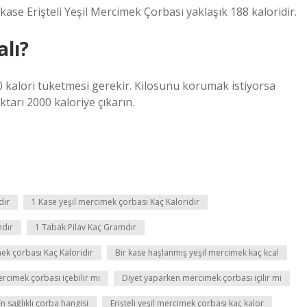
 kase Erişteli Yeşil Mercimek Çorbası yaklaşık 188 kaloridir.
alı?
0 kalori tüketmesi gerekir. Kilosunu korumak istiyorsa
tarı 2000 kaloriye çıkarın.
dır
1 Kase yeşil mercimek çorbası Kaç Kaloridir
mdır
1 Tabak Pilav Kaç Gramdır
k çorbası Kaç Kaloridir
Bir kase haşlanmış yeşil mercimek kaç kcal
ercimek çorbası içebilir mi
Diyet yaparken mercimek çorbası içilir mi
En sağlıklı çorba hangisi
Erişteli yeşil mercimek çorbası kaç kalor