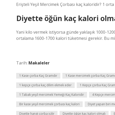
Erişteli Yeşil Mercimek Çorbası kaç kaloridir? 1 orta
Diyette öğün kaç kalori olm
Yani kilo vermek istiyorsa günde yaklaşık 1000-120
ortalama 1600-1700 kalori tüketmesi gerekir. Bu mik
Tarih:
Makaleler
1 Kase çorba Kaç Gramdır
1 Kase mercimek çorba Kaç Gram
1 kepçe çorba kaç dilim ekmek eder
1 Kepçe çorba Kaç Gra
1 Tabak yeşil mercimek Yemeği Kaç Kaloridir
4 Kepçe mercime
Bir kase yeşil mercimek çorbası kaç kalori
Diyet yapan biri m
Diyette hangi çorba içilir
Diyette öğün kaç kalori olmalı