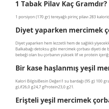
1 Tabak Pilav Kaç Gramdır?
1 porsiyon (170 gr) tereyağlı pirinç pilavı 283 kalorid
Diyet yaparken mercimek çor
Diyet yaparken hem lezzetli hem de sağlıklı yiyecekle
Balkabağı detoksu gibi mercimek çorbası diyeti de bi
bebeği olan bu çorbanın yüksek lif ve protein içeriği
Bir kase haşlanmış yeşil me
Kalori BilgisiBesin Değeri1 su bardağı (95 g) 100 
gLif26,0 g24,7 gProtein23,0 g21.
Erişteli yeşil mercimek çorb