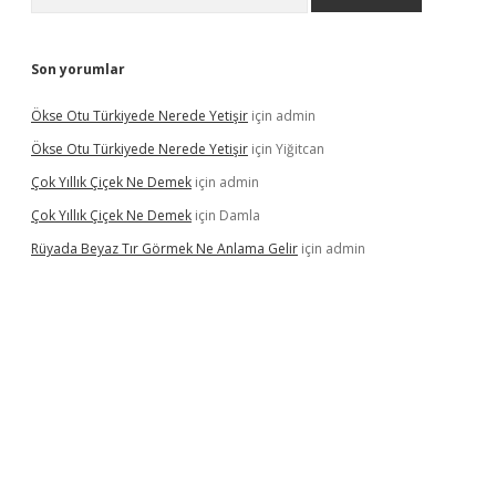
Son yorumlar
Ökse Otu Türkiyede Nerede Yetişir
için
admin
Ökse Otu Türkiyede Nerede Yetişir
için
Yiğitcan
Çok Yıllık Çiçek Ne Demek
için
admin
Çok Yıllık Çiçek Ne Demek
için
Damla
Rüyada Beyaz Tır Görmek Ne Anlama Gelir
için
admin
no giriş
www.betexper.xyz/