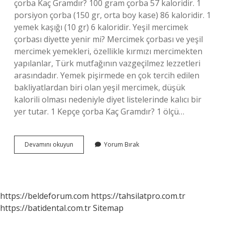
çorba Kaç Gramdır? 100 gram çorba 57 kaloridir. 1
porsiyon çorba (150 gr, orta boy kase) 86 kaloridir. 1
yemek kaşığı (10 gr) 6 kaloridir. Yeşil mercimek
çorbası diyette yenir mi? Mercimek çorbası ve yeşil
mercimek yemekleri, özellikle kırmızı mercimekten
yapılanlar, Türk mutfağının vazgeçilmez lezzetleri
arasındadır. Yemek pişirmede en çok tercih edilen
bakliyatlardan biri olan yeşil mercimek, düşük
kalorili olması nedeniyle diyet listelerinde kalıcı bir
yer tutar. 1 Kepçe çorba Kaç Gramdır? 1 ölçü…
1
Devamını okuyun
Yorum Bırak
Kase
Yeşil
Mercimek
Çorbası
Kaç
https://beldeforum.com
https://tahsilatpro.com.tr
Gramdır
https://batidental.com.tr
Sitemap