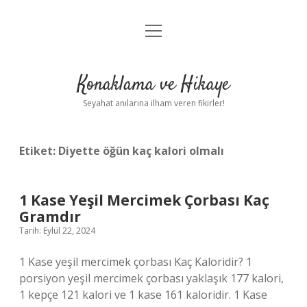
menüyü
Anasayfa
aç
Gizlilik Politikası
Konaklama ve Hikaye
Yasal Uyarı
Seyahat anılarına ilham veren fikirler!
Hakkımızda
Etiket:
Diyette öğün kaç kalori olmalı
1 Kase Yeşil Mercimek Çorbası Kaç
Gramdır
Tarih: Eylül 22, 2024
1 Kase yeşil mercimek çorbası Kaç Kaloridir? 1
porsiyon yeşil mercimek çorbası yaklaşık 177 kalori,
1 kepçe 121 kalori ve 1 kase 161 kaloridir. 1 Kase