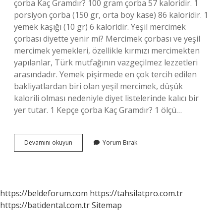
çorba Kaç Gramdır? 100 gram çorba 57 kaloridir. 1
porsiyon çorba (150 gr, orta boy kase) 86 kaloridir. 1
yemek kaşığı (10 gr) 6 kaloridir. Yeşil mercimek
çorbası diyette yenir mi? Mercimek çorbası ve yeşil
mercimek yemekleri, özellikle kırmızı mercimekten
yapılanlar, Türk mutfağının vazgeçilmez lezzetleri
arasındadır. Yemek pişirmede en çok tercih edilen
bakliyatlardan biri olan yeşil mercimek, düşük
kalorili olması nedeniyle diyet listelerinde kalıcı bir
yer tutar. 1 Kepçe çorba Kaç Gramdır? 1 ölçü…
1
Devamını okuyun
Yorum Bırak
Kase
Yeşil
Mercimek
Çorbası
Kaç
https://beldeforum.com
https://tahsilatpro.com.tr
Gramdır
https://batidental.com.tr
Sitemap