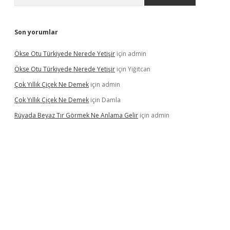
Son yorumlar
Ökse Otu Türkiyede Nerede Yetişir
için
admin
Ökse Otu Türkiyede Nerede Yetişir
için
Yiğitcan
Çok Yıllık Çiçek Ne Demek
için
admin
Çok Yıllık Çiçek Ne Demek
için
Damla
Rüyada Beyaz Tır Görmek Ne Anlama Gelir
için
admin
ino giriş
www.betexper.xyz/