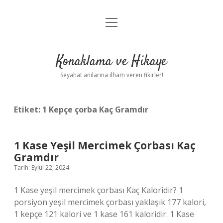
menüyü
Anasayfa
aç
Gizlilik Politikası
Konaklama ve Hikaye
Yasal Uyarı
Seyahat anılarına ilham veren fikirler!
Hakkımızda
Etiket:
1 Kepçe çorba Kaç Gramdır
1 Kase Yeşil Mercimek Çorbası Kaç
Gramdır
Tarih: Eylül 22, 2024
1 Kase yeşil mercimek çorbası Kaç Kaloridir? 1
porsiyon yeşil mercimek çorbası yaklaşık 177 kalori,
1 kepçe 121 kalori ve 1 kase 161 kaloridir. 1 Kase