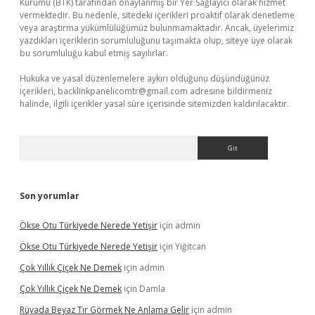
Kurumu (BTK) tarafından onaylanmış bir Yer Sağlayıcı olarak hizmet
vermektedir. Bu nedenle, sitedeki içerikleri proaktif olarak denetleme
veya araştırma yükümlülüğümüz bulunmamaktadır. Ancak, üyelerimiz
yazdıkları içeriklerin sorumluluğunu taşımakta olup, siteye üye olarak
bu sorumluluğu kabul etmiş sayılırlar.
Hukuka ve yasal düzenlemelere aykırı olduğunu düşündüğünüz
içerikleri,
backlinkpanelicomtr@gmail.com
adresine bildirmeniz
halinde, ilgili içerikler yasal süre içerisinde sitemizden kaldırılacaktır.
Arama
Son yorumlar
Ökse Otu Türkiyede Nerede Yetişir
için
admin
Ökse Otu Türkiyede Nerede Yetişir
için
Yiğitcan
Çok Yıllık Çiçek Ne Demek
için
admin
Çok Yıllık Çiçek Ne Demek
için
Damla
Rüyada Beyaz Tır Görmek Ne Anlama Gelir
için
admin