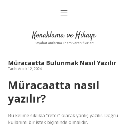
menüyü
Anasayfa
aç
Gizlilik Politikası
Konaklama ve Hikaye
Yasal Uyarı
Seyahat anılarına ilham veren fikirler!
Hakkımızda
Müracaatta Bulunmak Nasıl Yazılır
Tarih: Aralık 12, 2024
Müracaatta nasıl
yazılır?
Bu kelime sıklıkla “refer” olarak yanlış yazılır. Doğru
kullanımı bir istek biçiminde olmalıdır.