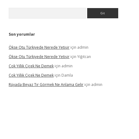
Arama
Son yorumlar
Ökse Otu Türkiyede Nerede Yetişir
için
admin
Ökse Otu Türkiyede Nerede Yetişir
için
Yiğitcan
Çok Yıllık Çiçek Ne Demek
için
admin
Çok Yıllık Çiçek Ne Demek
için
Damla
Rüyada Beyaz Tır Görmek Ne Anlama Gelir
için
admin
no giriş
www.betexper.xyz/