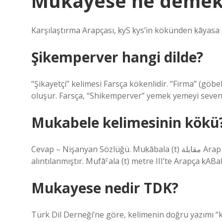
Mukayese ne demek
Şikemperver hangi dilde?
“Şikayetçi” kelimesi Farsça kökenlidir. “Firma” (göb
oluşur. Farsça, “Shikemperver” yemek yemeyi seven in
Mukabele kelimesinin kökü
Cevap – Nişanyan Sözlüğü. Muḳābala (t) مقابلة Arap ḳbl’nin kökünden “karşılaşma, cevap” kelimesinden
Mukayese nedir TDK?
Türk Dil Derneği’ne göre, kelimenin doğru yazımı “k