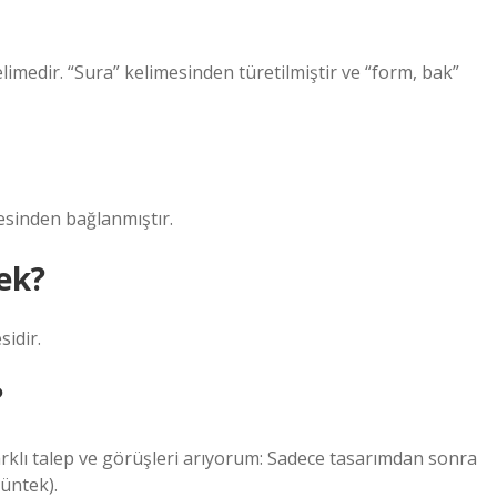
limedir. “Sura” kelimesinden türetilmiştir ve “form, bak”
 ile “bağlı” Muḳayyad مقيّد “kelimesinden bağlanmıştır.
ek?
sidir.
?
 farklı talep ve görüşleri arıyorum: Sadece tasarımdan sonra
üntek).