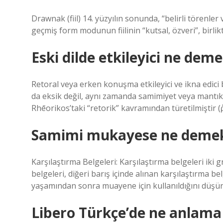
Drawnak (fiil) 14. yüzyılın sonunda, “belirli törenler 
geçmiş form modunun fiilinin “kutsal, özveri”, birlikt
Eski dilde etkileyici ne dem
Retoral veya erken konuşma etkileyici ve ikna edici bi
da eksik değil, aynı zamanda samimiyet veya mantıklı
Rhēorikos’taki “retorik” kavramından türetilmiştir 
Samimi mukayese ne deme
Karşılaştırma Belgeleri: Karşılaştırma belgeleri iki 
belgeleri, diğeri barış içinde alınan karşılaştırma be
yaşamından sonra muayene için kullanıldığını düşünme
Libero Türkçe’de ne anlama 