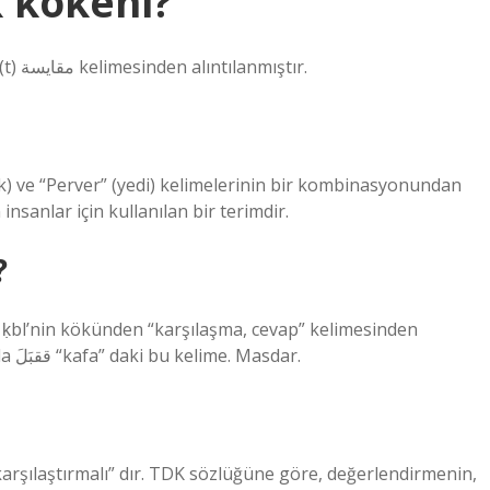
 kökeni?
Karşılaştırma Arapçası, ḳyS ḳys’in kökünden ḳāyasa (t) مقايسة kelimesinden alıntılanmıştır.
ek) ve “Perver” (yedi) kelimelerinin bir kombinasyonundan
sanlar için kullanılan bir terimdir.
?
alıntılanmıştır. Mufāˁala (t) metre III’te Arapça ḳABala ققبَلَ “kafa” daki bu kelime. Masdar.
arşılaştırmalı” dır. TDK sözlüğüne göre, değerlendirmenin,