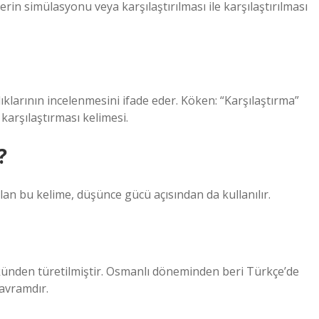
erin simülasyonu veya karşılaştırılması ile karşılaştırılması
lıklarının incelenmesini ifade eder. Köken: “Karşılaştırma”
rapça, “مُقُقارَ (Mukarana) karşılaştırması kelimesi.
?
olan bu kelime, düşünce gücü açısından da kullanılır.
künden türetilmiştir. Osmanlı döneminden beri Türkçe’de
kavramdır.