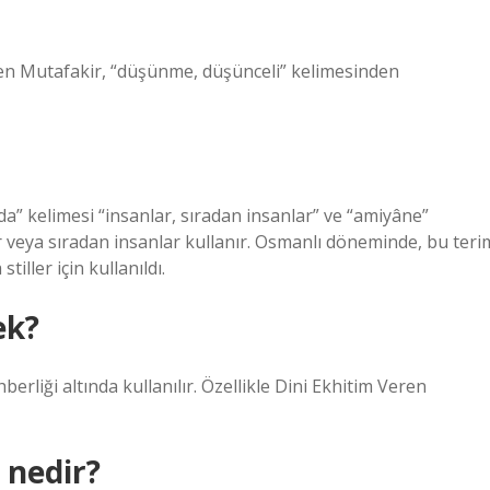
en Mutafakir, “düşünme, düşünceli” kelimesinden
a” kelimesi “insanlar, sıradan insanlar” ve “amiyâne”
r veya sıradan insanlar kullanır. Osmanlı döneminde, bu teri
tiller için kullanıldı.
ek?
erliği altında kullanılır. Özellikle Dini Ekhitim Veren
 nedir?