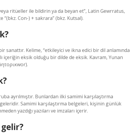
veya ritüeller ile bildirin ya da beyan et”, Latin Gewrratus,
e “(bkz. Con-) + sakrara” (bkz. Kutsal).
ek?
r sanattır. Kelime, “etkileyici ve ikna edici bir dil anlamında
 içeriğin eksik olduğu bir dilde de eksik. Kavram, Yunan
(ῥητορικwor).
k?
gruba ayrılmıştır. Bunlardan ilki samimi karşılaştırma
lgeleridir. Samimi karşılaştırma belgeleri, kişinin günlük
den yazdığı yazıları ve imzaları içerir.
gelir?