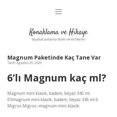
menüyü
Anasayfa
aç
Gizlilik Politikası
Konaklama ve Hikaye
Yasal Uyarı
Seyahat anılarına ilham veren fikirler!
Hakkımızda
Magnum Paketinde Kaç Tane Var
Tarih: Ağustos 25, 2025
6’lı Magnum kaç ml?
Magnum mini klasik, badem, beyaz 345 ml
6’limagnum mini klasik, badem, beyaz 345 ml 6
Migros Migros ›magnum-mini-klasik.