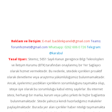
w.betexper.xyz/
Reklam ve İletişim:
E-mail:
backlinkpaneli@gmail.com
Teams:
forumhizmeti@gmail.com
Whatsapp: 0262 606 0 726
Telegram:
@karabul
Yasal Uyarı:
Sitemiz, 5651 Sayılı Kanun gereğince Bilgi Teknolojileri
ve İletişim Kurumu (BTK) tarafından onaylanmış bir Yer Sağlayıcı
olarak hizmet vermektedir. Bu nedenle, sitedeki içerikleri proaktif
olarak denetleme veya araştırma yükümlülüğümüz bulunmamaktadır.
Ancak, üyelerimiz yazdıkları içeriklerin sorumluluğunu taşımakta olup,
siteye üye olarak bu sorumluluğu kabul etmiş sayılırlar. Bu internet
sitesi, herhangi bir marka, kurum veya şahıs şirketi ile hiçbir bağlantısı
bulunmamaktadır. Sitede yalnızca kendi hazırladığımız makaleler
paylaşılmaktadır. Burada yer alan içerikler haber niteliği taşımamakta