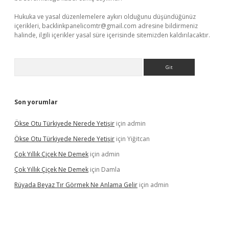
Hukuka ve yasal düzenlemelere aykırı olduğunu düşündüğünüz
içerikleri,
backlinkpanelicomtr@gmail.com
adresine bildirmeniz
halinde, ilgili içerikler yasal süre içerisinde sitemizden kaldırılacaktır.
Arama
Son yorumlar
Ökse Otu Türkiyede Nerede Yetişir
için
admin
Ökse Otu Türkiyede Nerede Yetişir
için
Yiğitcan
Çok Yıllık Çiçek Ne Demek
için
admin
Çok Yıllık Çiçek Ne Demek
için
Damla
Rüyada Beyaz Tır Görmek Ne Anlama Gelir
için
admin