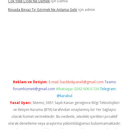
Çok Yıllık Çiçek Ne Demek
için
Damla
Rüyada Beyaz Tır Görmek Ne Anlama Gelir
için
admin
.betexper.xyz/
Reklam ve İletişim:
E-mail:
backlinkpaneli@gmail.com
Teams:
forumhizmeti@gmail.com
Whatsapp: 0262 606 0 726
Telegram:
@karabul
Yasal Uyarı:
Sitemiz, 5651 Sayılı Kanun gereğince Bilgi Teknolojileri
ve İletişim Kurumu (BTK) tarafından onaylanmış bir Yer Sağlayıcı
olarak hizmet vermektedir. Bu nedenle, sitedeki içerikleri proaktif
olarak denetleme veya araştırma yükümlülüğümüz bulunmamaktadır.