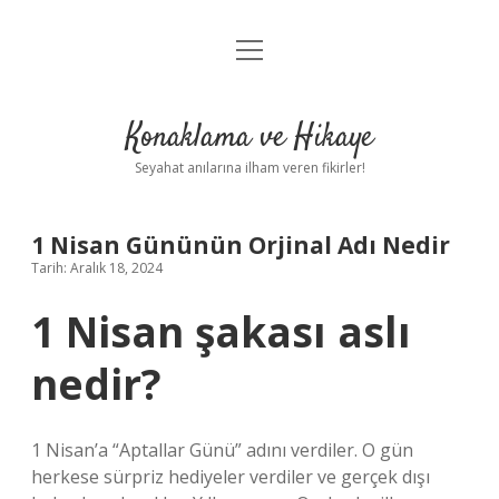
menüyü
Anasayfa
aç
Gizlilik Politikası
Konaklama ve Hikaye
Yasal Uyarı
Seyahat anılarına ilham veren fikirler!
Hakkımızda
1 Nisan Gününün Orjinal Adı Nedir
Tarih: Aralık 18, 2024
1 Nisan şakası aslı
nedir?
1 Nisan’a “Aptallar Günü” adını verdiler. O gün
herkese sürpriz hediyeler verdiler ve gerçek dışı