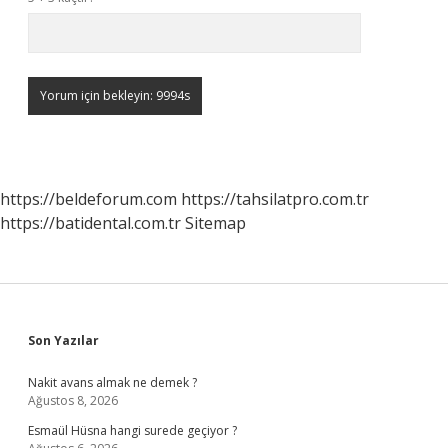
https://beldeforum.com
https://tahsilatpro.com.tr
https://batidental.com.tr
Sitemap
Sidebar
Son Yazılar
Nakit avans almak ne demek ?
Ağustos 8, 2026
Esmaül Hüsna hangi surede geçiyor ?