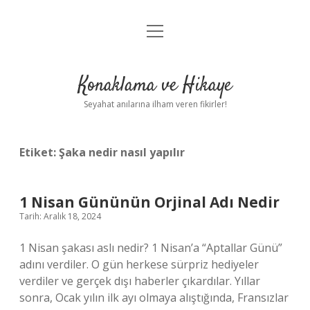
menüyü
Anasayfa
aç
Gizlilik Politikası
Konaklama ve Hikaye
Yasal Uyarı
Seyahat anılarına ilham veren fikirler!
Hakkımızda
Etiket:
Şaka nedir nasıl yapılır
1 Nisan Gününün Orjinal Adı Nedir
Tarih: Aralık 18, 2024
1 Nisan şakası aslı nedir? 1 Nisan’a “Aptallar Günü”
adını verdiler. O gün herkese sürpriz hediyeler
verdiler ve gerçek dışı haberler çıkardılar. Yıllar
sonra, Ocak yılın ilk ayı olmaya alıştığında, Fransızlar