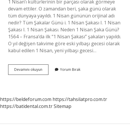
1 Nisan’ı kültürlerinin bir parçası olarak görmeye
devam ettiler. O zamandan beri, şaka günü olarak
tüm dünyaya yayıldı. 1 Nisan gününün orijinal adı
nedir? Tüm Şakalar Günü i. 1 Nisan Şakası I. 1 Nisan
Şakası I. 1 Nisan Şakası. Neden 1 Nisan Şaka Günü?
1564 – Fransa’da ilk “1 Nisan Şakası” şakaları yapıldı.
O yıl değişen takvime göre eski yılbaşı gecesi olarak
kabul edilen 1 Nisan, yeni yılbaşı gecesi…
1
Devamını okuyun
Yorum Bırak
Nisan
Gününün
Orjinal
Adı
Nedir
https://beldeforum.com
https://tahsilatpro.com.tr
https://batidental.com.tr
Sitemap