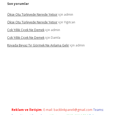
Son yorumlar
Ökse Otu Türkiyede Nerede Yetişir
için
admin
Ökse Otu Türkiyede Nerede Yetişir
için
Yiğitcan
Çok Yıllık Çiçek Ne Demek
için
admin
Çok Yıllık Çiçek Ne Demek
için
Damla
Rüyada Beyaz Tır Görmek Ne Anlama Gelir
için
admin
no giriş
www.betexper.xyz/
Reklam ve İletişim:
E-mail:
backlinkpaneli@gmail.com
Teams: