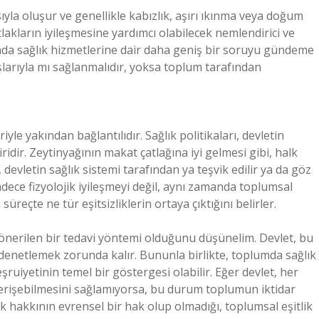
ıyla oluşur ve genellikle kabızlık, aşırı ıkınma veya doğum
lakların iyileşmesine yardımcı olabilecek nemlendirici ve
plumda sağlık hizmetlerine dair daha geniş bir soruyu gündeme
ışlarıyla mı sağlanmalıdır, yoksa toplum tarafından
eriyle yakından bağlantılıdır. Sağlık politikaları, devletin
idir. Zeytinyağının makat çatlağına iyi gelmesi gibi, halk
evletin sağlık sistemi tarafından ya teşvik edilir ya da göz
 sadece fizyolojik iyileşmeyi değil, aynı zamanda toplumsal
 süreçte ne tür eşitsizliklerin ortaya çıktığını belirler.
 önerilen bir tedavi yöntemi olduğunu düşünelim. Devlet, bu
denetlemek zorunda kalır. Bununla birlikte, toplumda sağlık
şruiyetinin temel bir göstergesi olabilir. Eğer devlet, her
de erişebilmesini sağlamıyorsa, bu durum toplumun iktidar
ık hakkının evrensel bir hak olup olmadığı, toplumsal eşitlik