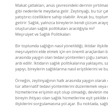
Makat çatlakları, anüs çevresindeki derinin yırtılmas
gibi nedenlerle meydana gelir. Zeytinyağı, bu tür çat
yatıştırıcı özelliklere sahip olabilir. Ancak bu, to
getirir: Sağlık, yalnızca bireylerin kendi çözüm aray
oluşturulan sağlık politikaları aracılığıyla mı?
Meşruiyet ve Sağlık Politikaları
Bir toplumda sağlığın nasıl yönetildiği, iktidar ilişkil
meşruiyetini elde etmek için en önemli araçlardan bir
arasında yaygın olan tedavi yöntemleri çoğu zaman, d
ardı edilir. İktidarın sağlık politikalarına yaklaşımı,
yapıyı, bireylerin sağlıklarına nasıl eriştiklerini ve bu
Örneğin, zeytinyağının halk arasında yaygın olarak
tür alternatif tedavi yöntemlerini düzenlemek veya 
hizmetlerine erişimin eşit olup olmadığı, devletin me
bireyin ihtiyacı olan sağlık hizmetlerine eşit şekil
ilişkilerini sorgulamasına yol açar. Bu noktada, sağl