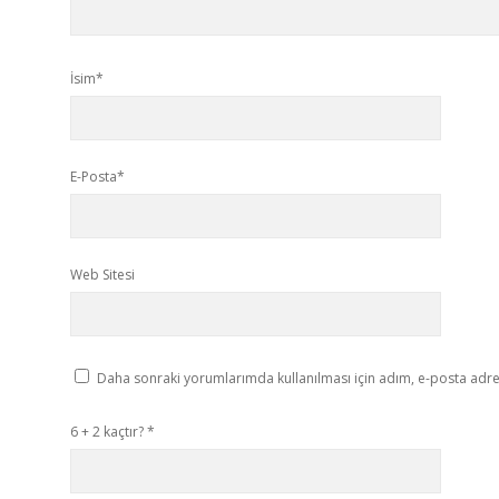
İsim*
E-Posta*
Web Sitesi
Daha sonraki yorumlarımda kullanılması için adım, e-posta adres
6 + 2 kaçtır?
*