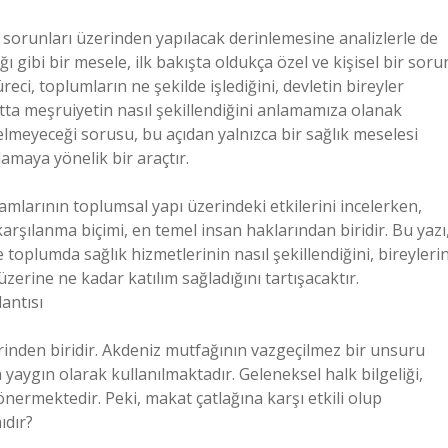
k sorunları üzerinden yapılacak derinlemesine analizlerle de
ı gibi bir mesele, ilk bakışta oldukça özel ve kişisel bir soru
reci, toplumların ne şekilde işlediğini, devletin bireyler
hatta meşruiyetin nasıl şekillendiğini anlamamıza olanak
gelmeyeceği sorusu, bu açıdan yalnızca bir sağlık meselesi
lamaya yönelik bir araçtır.
vramlarının toplumsal yapı üzerindeki etkilerini incelerken,
 karşılanma biçimi, en temel insan haklarından biridir. Bu yazı
toplumda sağlık hizmetlerinin nasıl şekillendiğini, bireyleri
üzerine ne kadar katılım sağladığını tartışacaktır.
lantısı
erinden biridir. Akdeniz mutfağının vazgeçilmez bir unsuru
 yaygın olarak kullanılmaktadır. Geleneksel halk bilgeliği,
k önermektedir. Peki, makat çatlağına karşı etkili olup
ıdır?