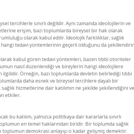
el tercihlerle sınırlı değildir. Aynı zamanda ideolojilerin ve
etlerine erişim, bazı toplumlarda bireysel bir hak olarak
mluluğu olarak kabul edilir. İdeolojik farklılıklar, sağlık
 hangi tedavi yöntemlerinin geçerli olduğunu da şekillendirir
olarak kabul gören tedavi yöntemleri, bazen tıbbi otoriteler
lumun nasıl düzenlendiği ve bireylerin hangi ideolojilere
ilgilidir. Örneğin, bazı toplumlarda devletin belirlediği tıbbi
oplumlarda daha esnek ve bireysel tercihlere dayalı bir
, sağlık hizmetlerine dair katılımın ne şekilde şekillendiğini v
n etkiler.
k bu katılım, yalnızca politikaya dair kararlarla sınırlı
 toplumun en temel haklarından biridir. Bir toplumda sağlık
 o toplumun demokrasi anlayışı o kadar gelişmiş demektir.