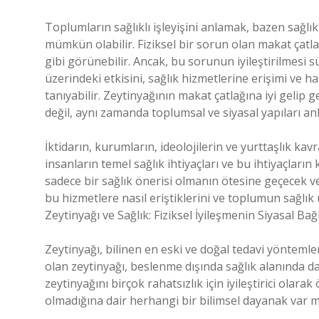
Toplumların sağlıklı işleyişini anlamak, bazen sağlı
mümkün olabilir. Fiziksel bir sorun olan makat çatlağ
gibi görünebilir. Ancak, bu sorunun iyileştirilmesi sü
üzerindeki etkisini, sağlık hizmetlerine erişimi ve 
tanıyabilir. Zeytinyağının makat çatlağına iyi gelip 
değil, aynı zamanda toplumsal ve siyasal yapıları an
İktidarın, kurumların, ideolojilerin ve yurttaşlık ka
insanların temel sağlık ihtiyaçları ve bu ihtiyaçların
sadece bir sağlık önerisi olmanın ötesine geçecek ve 
bu hizmetlere nasıl eriştiklerini ve toplumun sağlık 
Zeytinyağı ve Sağlık: Fiziksel İyileşmenin Siyasal Bağ
Zeytinyağı, bilinen en eski ve doğal tedavi yönteml
olan zeytinyağı, beslenme dışında sağlık alanında da
zeytinyağını birçok rahatsızlık için iyileştirici olara
olmadığına dair herhangi bir bilimsel dayanak var m