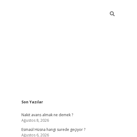
Sidebar
Son Yazılar
ilbet yeni giriş
ilbet giriş
vdcasino giriş
www.b
Nakit avans almak ne demek ?
Ağustos 8, 2026
Esmaül Hüsna hangi surede geçiyor ?
Ağustos 6, 2026