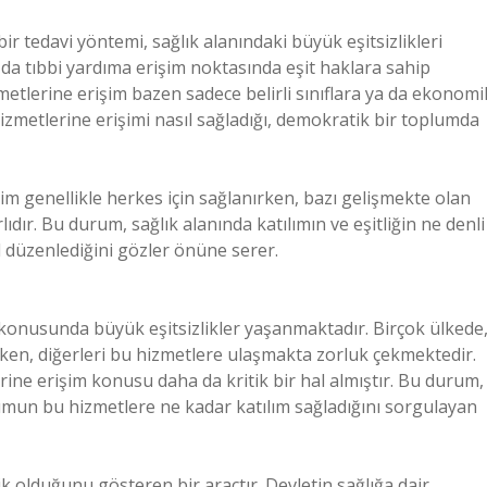
bir tedavi yöntemi, sağlık alanındaki büyük eşitsizlikleri
a da tıbbi yardıma erişim noktasında eşit haklara sahip
etlerine erişim bazen sadece belirli sınıflara ya da ekonomi
hizmetlerine erişimi nasıl sağladığı, demokratik bir toplumda
şim genellikle herkes için sağlanırken, bazı gelişmekte olan
ıdır. Bu durum, sağlık alanında katılımın ve eşitliğin ne denli
 düzenlediğini gözler önüne serer.
konusunda büyük eşitsizlikler yaşanmaktadır. Birçok ülkede
erken, diğerleri bu hizmetlere ulaşmakta zorluk çekmektedir.
ine erişim konusu daha da kritik bir hal almıştır. Bu durum,
plumun bu hizmetlere ne kadar katılım sağladığını sorgulayan
k olduğunu gösteren bir araçtır. Devletin sağlığa dair