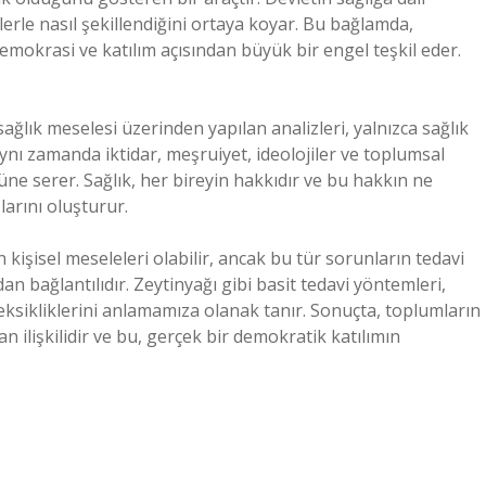
erle nasıl şekillendiğini ortaya koyar. Bu bağlamda,
demokrasi ve katılım açısından büyük bir engel teşkil eder.
ağlık meselesi üzerinden yapılan analizleri, yalnızca sağlık
nı zamanda iktidar, meşruiyet, ideolojiler ve toplumsal
nüne serer. Sağlık, her bireyin hakkıdır ve bu hakkın ne
larını oluşturur.
n kişisel meseleleri olabilir, ancak bu tür sorunların tedavi
an bağlantılıdır. Zeytinyağı gibi basit tedavi yöntemleri,
m eksikliklerini anlamamıza olanak tanır. Sonuçta, toplumların
an ilişkilidir ve bu, gerçek bir demokratik katılımın