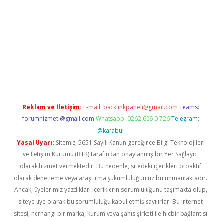
w.betexper.xyz/
Reklam ve İletişim:
E-mail:
backlinkpaneli@gmail.com
Teams:
forumhizmeti@gmail.com
Whatsapp: 0262 606 0 726
Telegram:
@karabul
Yasal Uyarı:
Sitemiz, 5651 Sayılı Kanun gereğince Bilgi Teknolojileri
ve İletişim Kurumu (BTK) tarafından onaylanmış bir Yer Sağlayıcı
olarak hizmet vermektedir. Bu nedenle, sitedeki içerikleri proaktif
olarak denetleme veya araştırma yükümlülüğümüz bulunmamaktadır.
Ancak, üyelerimiz yazdıkları içeriklerin sorumluluğunu taşımakta olup,
siteye üye olarak bu sorumluluğu kabul etmiş sayılırlar. Bu internet
sitesi, herhangi bir marka, kurum veya şahıs şirketi ile hiçbir bağlantısı