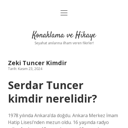
menüyü
Anasayfa
aç
Gizlilik Politikası
Konaklama ve Hikaye
Yasal Uyarı
Seyahat anılarına ilham veren fikirler!
Hakkımızda
Zeki Tuncer Kimdir
Tarih: Kasım 23, 2024
Serdar Tuncer
kimdir nerelidir?
1978 yılında Ankara’da doğdu. Ankara Merkez İmam
Hatip Lisesi’nden mezun oldu. 16 yaşında radyo