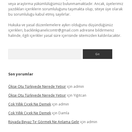
veya araştırma yükümlülüğümüz bulunmamaktadır. Ancak, üyelerimiz
yazdıkları içeriklerin sorumluluğunu taşımakta olup, siteye üye olarak
bu sorumluluğu kabul etmiş sayılırlar.
Hukuka ve yasal düzenlemelere aykırı olduğunu düşündüğünüz
içerikleri,
backlinkpanelicomtr@gmail.com
adresine bildirmeniz
halinde, ilgili içerikler yasal süre içerisinde sitemizden kaldırılacaktır.
Arama
Son yorumlar
Ökse Otu Türkiyede Nerede Yetişir
için
admin
Ökse Otu Türkiyede Nerede Yetişir
için
Yiğitcan
Çok Yıllık Çiçek Ne Demek
için
admin
Çok Yıllık Çiçek Ne Demek
için
Damla
Rüyada Beyaz Tır Görmek Ne Anlama Gelir
için
admin