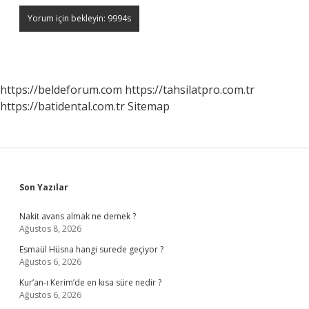
https://beldeforum.com
https://tahsilatpro.com.tr
https://batidental.com.tr
Sitemap
Sidebar
Son Yazılar
Nakit avans almak ne demek ?
Ağustos 8, 2026
Esmaül Hüsna hangi surede geçiyor ?
Ağustos 6, 2026
Kur’an-ı Kerim’de en kısa süre nedir ?
Ağustos 6, 2026