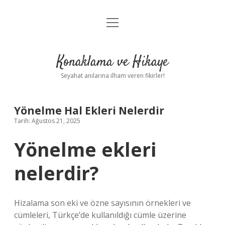
menüyü
Anasayfa
aç
Gizlilik Politikası
Konaklama ve Hikaye
Yasal Uyarı
Seyahat anılarına ilham veren fikirler!
Hakkımızda
Yönelme Hal Ekleri Nelerdir
Tarih: Ağustos 21, 2025
Yönelme ekleri
nelerdir?
Hizalama son eki ve özne sayısının örnekleri ve
cümleleri, Türkçe’de kullanıldığı cümle üzerine