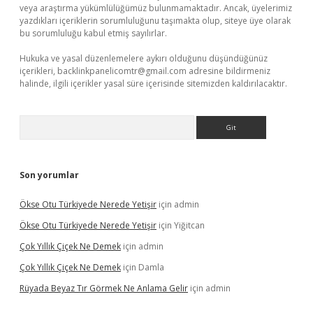
veya araştırma yükümlülüğümüz bulunmamaktadır. Ancak, üyelerimiz
yazdıkları içeriklerin sorumluluğunu taşımakta olup, siteye üye olarak
bu sorumluluğu kabul etmiş sayılırlar.
Hukuka ve yasal düzenlemelere aykırı olduğunu düşündüğünüz
içerikleri,
backlinkpanelicomtr@gmail.com
adresine bildirmeniz
halinde, ilgili içerikler yasal süre içerisinde sitemizden kaldırılacaktır.
Arama
Son yorumlar
Ökse Otu Türkiyede Nerede Yetişir
için
admin
Ökse Otu Türkiyede Nerede Yetişir
için
Yiğitcan
Çok Yıllık Çiçek Ne Demek
için
admin
Çok Yıllık Çiçek Ne Demek
için
Damla
Rüyada Beyaz Tır Görmek Ne Anlama Gelir
için
admin