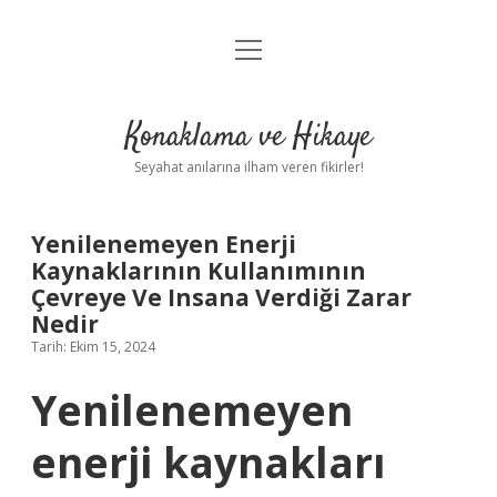
menüyü
Anasayfa
aç
Gizlilik Politikası
Konaklama ve Hikaye
Yasal Uyarı
Seyahat anılarına ilham veren fikirler!
Hakkımızda
Yenilenemeyen Enerji
Kaynaklarının Kullanımının
Çevreye Ve Insana Verdiği Zarar
Nedir
Tarih: Ekim 15, 2024
Yenilenemeyen
enerji kaynakları