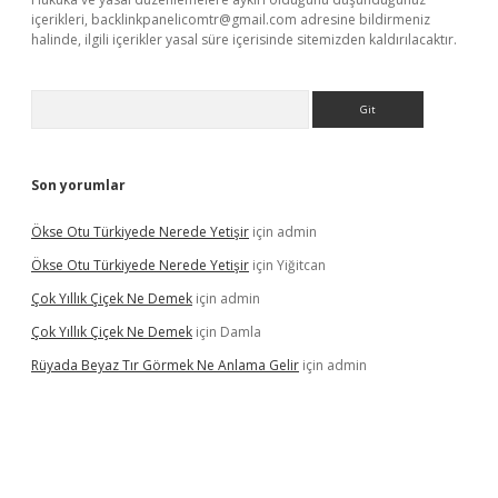
içerikleri,
backlinkpanelicomtr@gmail.com
adresine bildirmeniz
halinde, ilgili içerikler yasal süre içerisinde sitemizden kaldırılacaktır.
Arama
Son yorumlar
Ökse Otu Türkiyede Nerede Yetişir
için
admin
Ökse Otu Türkiyede Nerede Yetişir
için
Yiğitcan
Çok Yıllık Çiçek Ne Demek
için
admin
Çok Yıllık Çiçek Ne Demek
için
Damla
Rüyada Beyaz Tır Görmek Ne Anlama Gelir
için
admin