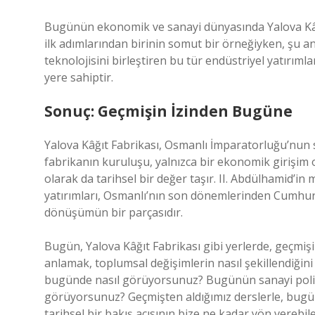
Bugünün ekonomik ve sanayi dünyasında Yalova Kâğı
ilk adımlarından birinin somut bir örneğiyken, şu an
teknolojisini birleştiren bu tür endüstriyel yatırı
yere sahiptir.
Sonuç: Geçmişin İzinden Bugüne
Yalova Kâğıt Fabrikası, Osmanlı İmparatorluğu’nun 
fabrikanın kuruluşu, yalnızca bir ekonomik girişim 
olarak da tarihsel bir değer taşır. II. Abdülhamid’i
yatırımları, Osmanlı’nın son dönemlerinden Cumhuri
dönüşümün bir parçasıdır.
Bugün, Yalova Kâğıt Fabrikası gibi yerlerde, geçmişi
anlamak, toplumsal değişimlerin nasıl şekillendiğini
bugünde nasıl görüyorsunuz? Bugünün sanayi politik
görüyorsunuz? Geçmişten aldığımız derslerle, bugünü
tarihsel bir bakış açısının bize ne kadar yön vereb