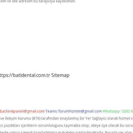
im ve site adresim bu tarayıcıya kaydedilsin.
ttps://batidental.com.tr
Sitemap
backlinkpaneli@gmail.com
Teams:
forumhizmeti@gmail.com
Whatsapp: 0262 6
i ve İletişim Kurumu (BTK) tarafından onaylanmış bir Yer Sağlayıcı olarak hizmet 
zdıkları içeriklerin sorumluluğunu taşımakta olup, siteye üye olarak bu sorumlu
itede yalnızca kendi hazırladığımız makaleler paylaşılmaktadır. Burada yer alan 