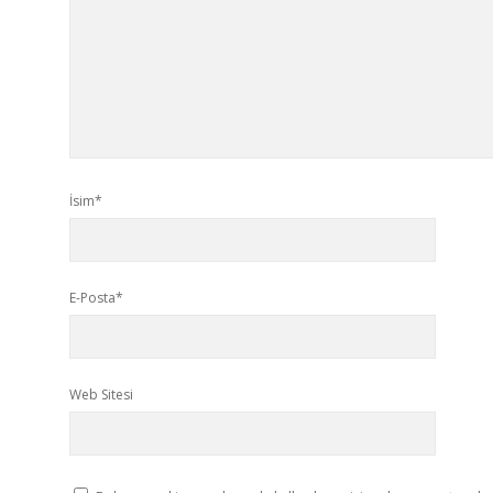
İsim*
E-Posta*
Web Sitesi