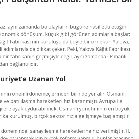
az, aynı zamanda bu olayların bugüne nasıl etki ettiğini
ekonomik dönüşüm, küçük gibi görünen adımlarla başlar;
ğıt Fabrikası’nın kuruluşu da böyle bir örnektir. Yalova,
adımlarıyla da dikkat çeker. Peki, Yalova Kâğıt Fabrikası
 bir fabrikanın geçmişiyle değil, aynı zamanda Osmanlı
an bağlantılıdır.
riyet’e Uzanan Yol
ihinin önemli dönemeçlerinden birinde yer alır. Osmanlı
e batılılaşma hareketleri hız kazanmıştı. Avrupa ile
ojilere ayak uydurabilmek, Osmanlı yönetiminin en büyük
ika kurulmuş, birçok sektör hızla gelişmeye başlamıştır.
döneminde, sanayileşme hareketlerine hız verilmiştir. II.
evlet yapmak için birçok reform yapmış, bunlar arasında