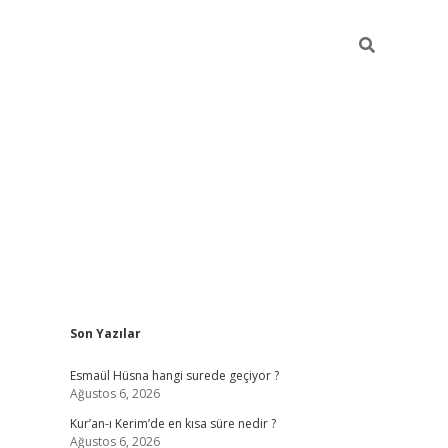
Sidebar
Son Yazılar
ilbet yeni giriş
ilbet giriş
vdcasino giriş
www.b
Esmaül Hüsna hangi surede geçiyor ?
Ağustos 6, 2026
Kur’an-ı Kerim’de en kısa süre nedir ?
Ağustos 6, 2026