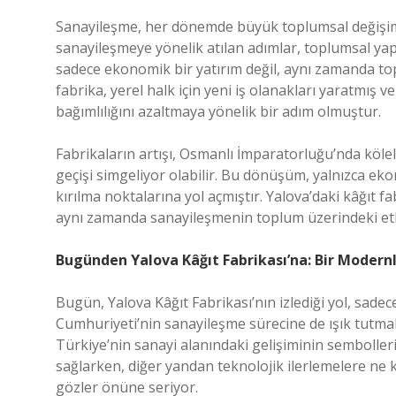
Sanayileşme, her dönemde büyük toplumsal değişiml
sanayileşmeye yönelik atılan adımlar, toplumsal yap
sadece ekonomik bir yatırım değil, aynı zamanda top
fabrika, yerel halk için yeni iş olanakları yaratmış 
bağımlılığını azaltmaya yönelik bir adım olmuştur.
Fabrikaların artışı, Osmanlı İmparatorluğu’nda köl
geçişi simgeliyor olabilir. Bu dönüşüm, yalnızca ek
kırılma noktalarına yol açmıştır. Yalova’daki kâğıt 
aynı zamanda sanayileşmenin toplum üzerindeki etki
Bugünden Yalova Kâğıt Fabrikası’na: Bir Moder
Bugün, Yalova Kâğıt Fabrikası’nın izlediği yol, sad
Cumhuriyeti’nin sanayileşme sürecine de ışık tutmak
Türkiye’nin sanayi alanındaki gelişiminin semboller
sağlarken, diğer yandan teknolojik ilerlemelere n
gözler önüne seriyor.