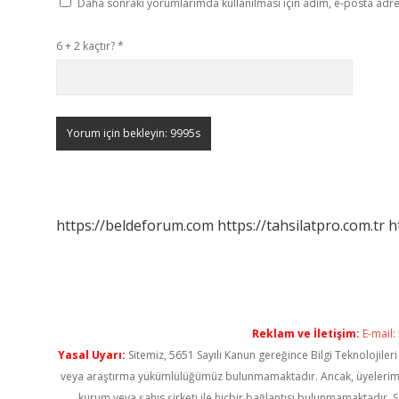
Daha sonraki yorumlarımda kullanılması için adım, e-posta adres
6 + 2 kaçtır?
*
https://beldeforum.com
https://tahsilatpro.com.tr
h
Reklam ve İletişim:
E-mail:
Yasal Uyarı:
Sitemiz, 5651 Sayılı Kanun gereğince Bilgi Teknolojiler
veya araştırma yükümlülüğümüz bulunmamaktadır. Ancak, üyelerimiz ya
kurum veya şahıs şirketi ile hiçbir bağlantısı bulunmamaktadır. S