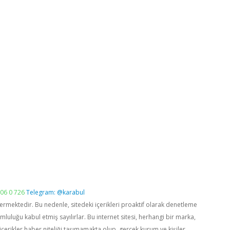
06 0 726
Telegram: @karabul
vermektedir. Bu nedenle, sitedeki içerikleri proaktif olarak denetleme
luğu kabul etmiş sayılırlar. Bu internet sitesi, herhangi bir marka,
içerikler haber niteliği taşımamakta olup, gerçek kurum ve kişiler