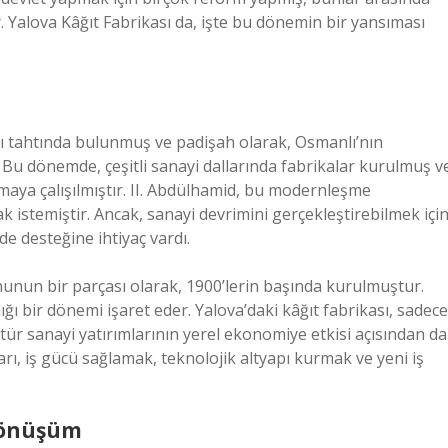
. Yalova Kâğıt Fabrikası da, işte bu dönemin bir yansıması
nlı tahtında bulunmuş ve padişah olarak, Osmanlı’nın
Bu dönemde, çeşitli sanayi dallarında fabrikalar kurulmuş v
lmaya çalışılmıştır. II. Abdülhamid, bu modernleşme
istemiştir. Ancak, sanayi devrimini gerçekleştirebilmek içi
de desteğine ihtiyaç vardı.
onunun bir parçası olarak, 1900’lerin başında kurulmuştur.
ı bir dönemi işaret eder. Yalova’daki kâğıt fabrikası, sadece
ür sanayi yatırımlarının yerel ekonomiye etkisi açısından da
arı, iş gücü sağlamak, teknolojik altyapı kurmak ve yeni iş
Dönüşüm