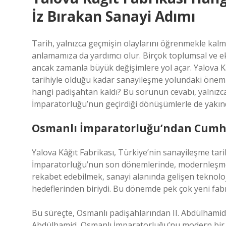
İz Bırakan Sanayi Adımı
Tarih, yalnızca geçmişin olaylarını öğrenmekle kalm
anlamamıza da yardımcı olur. Birçok toplumsal ve 
ancak zamanla büyük değişimlere yol açar. Yalova Kâ
tarihiyle olduğu kadar sanayileşme yolundaki önemli 
hangi padişahtan kaldı? Bu sorunun cevabı, yalnızca
İmparatorluğu’nun geçirdiği dönüşümlerle de yakınd
Osmanlı İmparatorluğu’ndan Cumhu
Yalova Kâğıt Fabrikası, Türkiye’nin sanayileşme tar
İmparatorluğu’nun son dönemlerinde, modernleşme v
rekabet edebilmek, sanayi alanında gelişen teknol
hedeflerinden biriydi. Bu dönemde pek çok yeni fabr
Bu süreçte, Osmanlı padişahlarından II. Abdülhamid 
Abdülhamid, Osmanlı İmparatorluğu’nu modern bir d