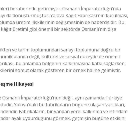
eri beraberinde getirmiştir. Osmanlı İmparatorluğu’nda
ıyı da dönüştürmüştür. Yalova Kâğıt Fabrikası’nın kurulması
lumda üretim ilişkilerinin değişmesinin de habercisidir. Bu
ve kâğıt üretimi gibi önemli bir sektörde Osmanlı’nın dışa
elikten ve tarım toplumundan sanayi toplumuna doğru bir
onomik alanda değil, kültürel ve sosyal düzeyde de önemli
fabrikası, bu anlamda bölgenin kalkınmasına katkı sağlarken,
lerini somut olarak gösteren bir örnek haline gelmiştir.
nleşme Hikayesi
ece Osmanlı İmparatorluğu’nun değil, aynı zamanda Türkiye
tadır. Yalova’daki bu fabrikaların bugüne ulaşan varlıkları,
indendir. Fabrikaların, bir yandan yerel kalkınma ve istihdam
e kadar ayak uydurduğunu görmek, geçmişin bugüne etkisini