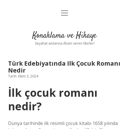
menüyü
Anasayfa
aç
Gizlilik Politikası
Konaklama ve Hikaye
Yasal Uyarı
Seyahat anılarına ilham veren fikirler!
Hakkımızda
Türk Edebiyatında Ilk Çocuk Romanı
Nedir
Tarih: Ekim 3, 2024
İlk çocuk romanı
nedir?
Dünya tarihinde ilk resimli çocuk kitabı 1658 yılında