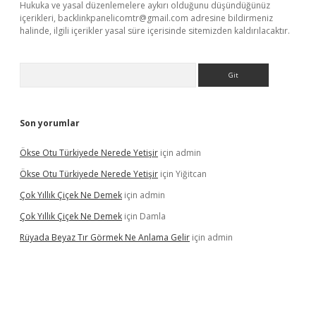
Hukuka ve yasal düzenlemelere aykırı olduğunu düşündüğünüz
içerikleri,
backlinkpanelicomtr@gmail.com
adresine bildirmeniz
halinde, ilgili içerikler yasal süre içerisinde sitemizden kaldırılacaktır.
Arama
Son yorumlar
Ökse Otu Türkiyede Nerede Yetişir
için
admin
Ökse Otu Türkiyede Nerede Yetişir
için
Yiğitcan
Çok Yıllık Çiçek Ne Demek
için
admin
Çok Yıllık Çiçek Ne Demek
için
Damla
Rüyada Beyaz Tır Görmek Ne Anlama Gelir
için
admin