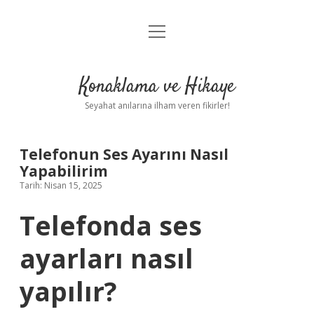
menüyü
Anasayfa
aç
Gizlilik Politikası
Konaklama ve Hikaye
Yasal Uyarı
Seyahat anılarına ilham veren fikirler!
Hakkımızda
Telefonun Ses Ayarını Nasıl
Yapabilirim
Tarih: Nisan 15, 2025
Telefonda ses
ayarları nasıl
yapılır?