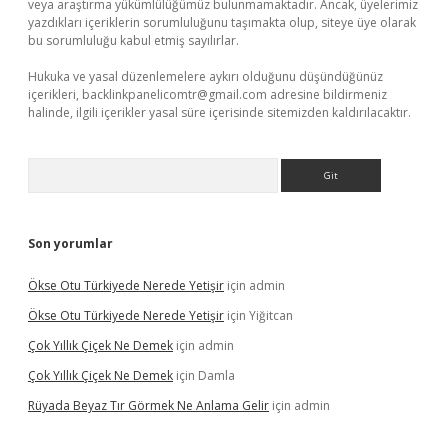
veya araştırma yükümlülüğümüz bulunmamaktadır. Ancak, üyelerimiz
yazdıkları içeriklerin sorumluluğunu taşımakta olup, siteye üye olarak
bu sorumluluğu kabul etmiş sayılırlar.
Hukuka ve yasal düzenlemelere aykırı olduğunu düşündüğünüz
içerikleri,
backlinkpanelicomtr@gmail.com
adresine bildirmeniz
halinde, ilgili içerikler yasal süre içerisinde sitemizden kaldırılacaktır.
Arama
Son yorumlar
Ökse Otu Türkiyede Nerede Yetişir
için
admin
Ökse Otu Türkiyede Nerede Yetişir
için
Yiğitcan
Çok Yıllık Çiçek Ne Demek
için
admin
Çok Yıllık Çiçek Ne Demek
için
Damla
Rüyada Beyaz Tır Görmek Ne Anlama Gelir
için
admin