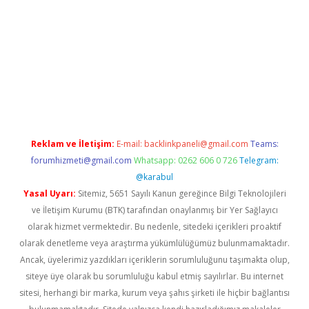
iş
www.betexper.xyz/
Reklam ve İletişim:
E-mail:
backlinkpaneli@gmail.com
Teams:
forumhizmeti@gmail.com
Whatsapp: 0262 606 0 726
Telegram:
@karabul
Yasal Uyarı:
Sitemiz, 5651 Sayılı Kanun gereğince Bilgi Teknolojileri
ve İletişim Kurumu (BTK) tarafından onaylanmış bir Yer Sağlayıcı
olarak hizmet vermektedir. Bu nedenle, sitedeki içerikleri proaktif
olarak denetleme veya araştırma yükümlülüğümüz bulunmamaktadır.
Ancak, üyelerimiz yazdıkları içeriklerin sorumluluğunu taşımakta olup,
siteye üye olarak bu sorumluluğu kabul etmiş sayılırlar. Bu internet
sitesi, herhangi bir marka, kurum veya şahıs şirketi ile hiçbir bağlantısı