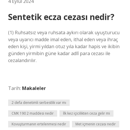
4 Eylül 2024
Sentetik ecza cezası nedir?
(1) Ruhsatsız veya ruhsata aykırı olarak uyuşturucu
veya uyarıcı madde imal eden, ithal eden veya ihraç
eden kişi, yirmi yıldan otuz yıla kadar hapis ve ikibin
günden yirmibin güne kadar adlî para cezası ile
cezalandırılır.
Tarih:
Makaleler
2 defa denetimli serbestlik var mı
CMK 190 2 maddesi nedir
İlk kez içicilikten ceza gelir mi
Kovuşturmanın ertelenmesi nedir
Met içmenin cezası nedir