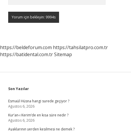
https://beldeforum.com
https://tahsilatpro.com.tr
https://batidental.com.tr
Sitemap
Sidebar
Son Yazılar
Esmaül Hüsna hangi surede geçiyor ?
Ağustos 6, 2026
Kur’an-ı Kerim’de en kısa süre nedir ?
Ağustos 6, 2026
Ayaklarının yerden kesilmesi ne demek ?