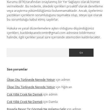
Kurumu (BTK) tarafından onaylanmış bir Yer Sağlayıcı olarak hizmet
vermektedir. Bu nedenle, sitedeki içerikleri proaktif olarak denetleme
veya araştırma yükümlülüğümüz bulunmamaktadır. Ancak, üyelerimiz
yazdıkları içeriklerin sorumluluğunu taşımakta olup, siteye üye olarak
bu sorumluluğu kabul etmiş sayılırlar.
Hukuka ve yasal düzenlemelere aykırı olduğunu düşündüğünüz
içerikleri,
backlinkpanelicomtr@gmail.com
adresine bildirmeniz
halinde, ilgili içerikler yasal süre içerisinde sitemizden kaldırılacaktır.
Arama
Son yorumlar
Ökse Otu Türkiyede Nerede Yetişir
için
admin
Ökse Otu Türkiyede Nerede Yetişir
için
Yiğitcan
Çok Yıllık Çiçek Ne Demek
için
admin
Çok Yıllık Çiçek Ne Demek
için
Damla
Rüyada Beyaz Tır Görmek Ne Anlama Gelir
için
admin