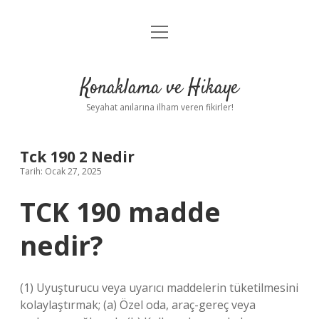
menüyü
Anasayfa
aç
Gizlilik Politikası
Konaklama ve Hikaye
Yasal Uyarı
Seyahat anılarına ilham veren fikirler!
Hakkımızda
Tck 190 2 Nedir
Tarih: Ocak 27, 2025
TCK 190 madde
nedir?
(1) Uyuşturucu veya uyarıcı maddelerin tüketilmesini
kolaylaştırmak; (a) Özel oda, araç-gereç veya