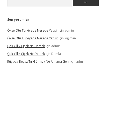
Son yorumlar
Ökse Otu Türkiyede Nerede Yetişir
için
admin
Ökse Otu Türkiyede Nerede Yetişir
için
Yiğitcan
Çok Yıllık Çiçek Ne Demek
için
admin
Çok Yıllık Çiçek Ne Demek
için
Damla
Rüyada Beyaz Tır Görmek Ne Anlama Gelir
için
admin
etexper.xyz/