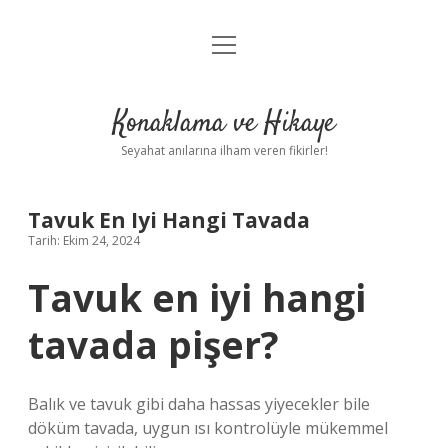
menüyü
Anasayfa
aç
Gizlilik Politikası
Konaklama ve Hikaye
Yasal Uyarı
Seyahat anılarına ilham veren fikirler!
Hakkımızda
Tavuk En Iyi Hangi Tavada
Tarih: Ekim 24, 2024
Tavuk en iyi hangi
tavada pişer?
Balık ve tavuk gibi daha hassas yiyecekler bile
döküm tavada, uygun ısı kontrolüyle mükemmel