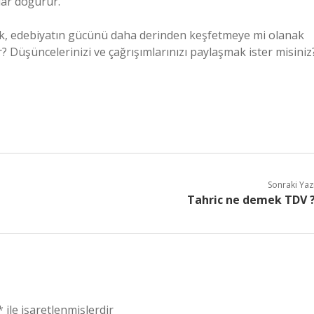
ar doğurur.
k, edebiyatın gücünü daha derinden keşfetmeye mi olanak
yor? Düşüncelerinizi ve çağrışımlarınızı paylaşmak ister misiniz
Sonraki Yaz
Tahric ne demek TDV 
*
ile işaretlenmişlerdir