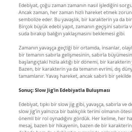
Edebiyat, çoğu zaman zamanın nasıl işlediğini sorgul
Ancak zaman, her zaman hızlı hareket etmek zorunda 
sembolize eder. Bu yavaşlık, bir karakterin ya da bir
Birçok büyük edebi yapıt, zamanın geçişini sabırla ve d
suda bırakıp balığın yaklaşmasını beklemesi gibi.
Zamanın yavaşça geçtiği bir ortamda, insanlar, olayl
bir temanın sabırla gelişmesinin, sabırla büyümesi
başlangıçtaki hızla aktığı bir dönemi, bir karakter
Bazen, bir karakterin ya da temanın evrimi, dış dünya
tamamlanır. Yavaş hareket, ancak sabırlı bir şekild
Sonuç: Slow Jig’in Edebiyatla Buluşması
Edebiyat, tıpkı bir slow jig gibi, yavaşça, sabırla ve
slow jig’in yalnızca bir balıkçılık terimi olmanın ötes
önemli bir rol oynadığını gördük. Her kelime, her ha
mesaj, bazen bir hikayenin, bazen de bir karakterin