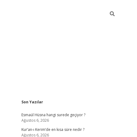
Sidebar
Son Yazılar
ilbet yeni giriş
ilbet giriş
vdcasino giriş
www.
Esmaül Hüsna hangi surede geçiyor ?
Ağustos 6, 2026
Kur’an-ı Kerim’de en kısa süre nedir ?
Ağustos 6, 2026