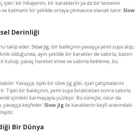
 işler; bir hikayenin, bir karakterin ya da bir temanın
 ve katmanlı bir şekilde ortaya çıkmasına olanak tanır.
Slow
sel Derinliği
nu takip eder.
Slow jig
, bir balıkçının yavaşça yemi suya atıp,
eknik olduğunda, aynı şekilde bir karakter de sabırla, bazen
ı zıt kutup, yavaş hareket etme ve sabırla bekleme, bu
bilir. Yavaşça, tıpkı bir slow jig gibi, içsel çatışmalarını
r. Tıpkı bir balıkçının, yemi suya bıraktıktan sonra sabırla
endi içindeki karmaşayla yüzleşir. Bu süreçte, okur da
, yavaşça keşfeder.
Slow jig
ile karakterin keşfi arasındaki
hiptir.
diği Bir Dünya