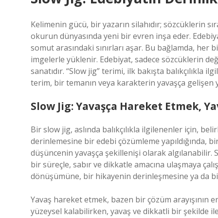
Kelimenin gücü, bir yazarın silahıdır; sözcüklerin sı
okurun dünyasında yeni bir evren inşa eder. Edebiya
somut arasındaki sınırları aşar. Bu bağlamda, her b
imgelerle yüklenir. Edebiyat, sadece sözcüklerin d
sanatıdır. “Slow jig” terimi, ilk bakışta balıkçılıkla i
terim, bir temanın veya karakterin yavaşça gelişen y
Slow Jig: Yavaşça Hareket Etmek, Y
Bir slow jig, aslında balıkçılıkla ilgilenenler için, be
derinlemesine bir edebi çözümleme yapıldığında, bir a
düşüncenin yavaşça şekillenişi olarak algılanabilir.
bir süreçle, sabır ve dikkatle amacına ulaşmaya çal
dönüşümüne, bir hikayenin derinleşmesine ya da bi
Yavaş hareket etmek, bazen bir çözüm arayışının en
yüzeysel kalabilirken, yavaş ve dikkatli bir şekilde 