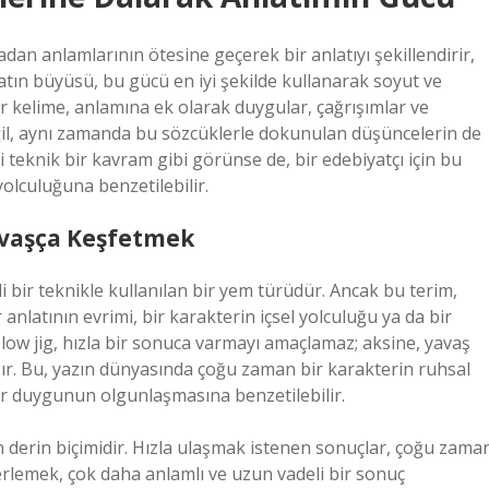
radan anlamlarının ötesine geçerek bir anlatıyı şekillendirir,
tın büyüsü, bu gücü en iyi şekilde kullanarak soyut ve
ir kelime, anlamına ek olarak duygular, çağrışımlar ve
eğil, aynı zamanda bu sözcüklerle dokunulan düşüncelerin de
lgili teknik bir kavram gibi görünse de, bir edebiyatçı için bu
olculuğuna benzetilebilir.
avaşça Keşfetmek
lirli bir teknikle kullanılan bir yem türüdür. Ancak bu terim,
nlatının evrimi, bir karakterin içsel yolculuğu ya da bir
 Slow jig, hızla bir sonuca varmayı amaçlamaz; aksine, yavaş
ışır. Bu, yazın dünyasında çoğu zaman bir karakterin ruhsal
r duygunun olgunlaşmasına benzetilebilir.
 derin biçimidir. Hızla ulaşmak istenen sonuçlar, çoğu zama
ilerlemek, çok daha anlamlı ve uzun vadeli bir sonuç