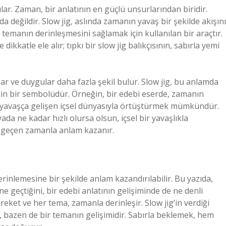
ar. Zaman, bir anlatının en güçlü unsurlarından biridir.
değildir. Slow jig, aslında zamanın yavaş bir şekilde akışını
 temanın derinleşmesini sağlamak için kullanılan bir araçtır.
ikkatle ele alır; tıpkı bir slow jig balıkçısının, sabırla yemi
ar ve duygular daha fazla şekil bulur. Slow jig, bu anlamda
nin bir sembolüdür. Örneğin, bir edebi eserde, zamanın
in yavaşça gelişen içsel dünyasıyla örtüştürmek mümkündür.
da ne kadar hızlı olursa olsun, içsel bir yavaşlıkla
e geçen zamanla anlam kazanır.
 derinlemesine bir şekilde anlam kazandırılabilir. Bu yazıda,
ine geçtiğini, bir edebi anlatının gelişiminde de ne denli
reket ve her tema, zamanla derinleşir. Slow jig’in verdiği
, bazen de bir temanın gelişimidir. Sabırla beklemek, hem