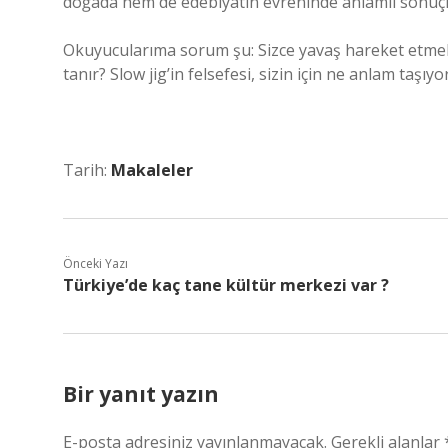
doğada hem de edebiyatın evreninde anlamlı sonuçl
Okuyucularıma sorum şu: Sizce yavaş hareket etme
tanır? Slow jig’in felsefesi, sizin için ne anlam taşı
Tarih:
Makaleler
Önceki Yazı
Türkiye’de kaç tane kültür merkezi var ?
Bir yanıt yazın
E-posta adresiniz yayınlanmayacak.
Gerekli alanlar