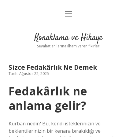
menüyü
Anasayfa
aç
Gizlilik Politikası
Konaklama ve Hikaye
Yasal Uyarı
Seyahat anılarına ilham veren fikirler!
Hakkımızda
Sizce Fedakârlık Ne Demek
Tarih: Ağustos 22, 2025
Fedakârlık ne
anlama gelir?
Kurban nedir? Bu, kendi isteklerinizin ve
beklentilerinizin bir kenara bırakıldığı ve