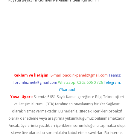
Rüyada Beyaz Tır Görmek Ne Anlama Gelir
için
admin
betexper.xyz/
Reklam ve İletişim:
E-mail:
backlinkpaneli@gmail.com
Teams:
forumhizmeti@gmail.com
Whatsapp: 0262 606 0 726
Telegram:
@karabul
Yasal Uyarı:
Sitemiz, 5651 Sayılı Kanun gereğince Bilgi Teknolojileri
ve İletişim Kurumu (BTK) tarafından onaylanmış bir Yer Sağlayıcı
olarak hizmet vermektedir. Bu nedenle, sitedeki içerikleri proaktif
olarak denetleme veya araştırma yükümlülüğümüz bulunmamaktadır.
Ancak, üyelerimiz yazdıkları içeriklerin sorumluluğunu taşımakta olup,
siteye üye olarak bu sorumluluğu kabul etmiş sayılırlar. Bu internet