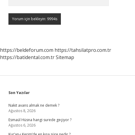
https://beldeforum.com
https://tahsilatpro.com.tr
https://batidental.com.tr
Sitemap
Sidebar
Son Yazılar
Nakit avans almak ne demek ?
Ağustos 8, 2026
Esmaül Hüsna hangi surede geçiyor ?
Ağustos 6, 2026
Kur’an-ı Kerim’de en kısa süre nedir ?