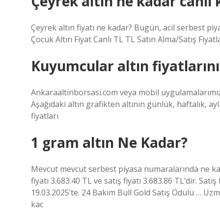
Çeyrek altın ne kadar canlı 
Çeyrek altın fiyatı ne kadar? Bugün, acil serbest piyasa
Çocuk Altın Fiyat Canlı TL TL Satın Alma/Satış Fiyat
Kuyumcular altın fiyatların
Ankaraaltinborsasi.com veya mobil uygulamalarımız ü
Aşağıdaki altın grafikten altının günlük, haftalık, ayl
fiyatları
1 gram altın Ne Kadar?
Mevcut mevcut serbest piyasa numaralarında ne kad
fiyatı 3.683.40 TL ve satış fiyatı 3.683.86 TL’dir. Satı
19.03.2025’te. 24 Bakım Bull Gold Satış Ödülü … U
kac