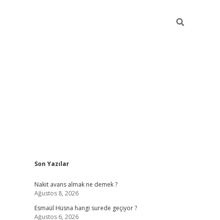
Sidebar
Son Yazılar
ilbet yeni giriş
ilbet giriş
vdcasino giriş
ww
Nakit avans almak ne demek ?
Ağustos 8, 2026
Esmaül Hüsna hangi surede geçiyor ?
Ağustos 6, 2026