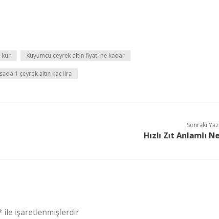
ı kur
Kuyumcu çeyrek altın fiyatı ne kadar
ada 1 çeyrek altın kaç lira
Sonraki Yaz
Hızlı Zıt Anlamlı N
*
ile işaretlenmişlerdir