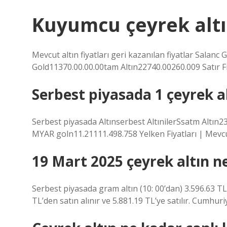
Kuyumcu çeyrek altın
Mevcut altın fiyatları geri kazanılan fiyatlar Salan
Gold11370.00.00.00tam Altın22740.00260.009 Satır
Serbest piyasada 1 çeyrek al
Serbest piyasada Altınserbest AltınilerSsatm Altın2
MYAR goln11.21111.498.758 Yelken Fiyatları | Mevc
19 Mart 2025 çeyrek altın n
Serbest piyasada gram altın (10: 00’dan) 3.596.63 TL 
TL’den satın alınır ve 5.881.19 TL’ye satılır. Cumhur