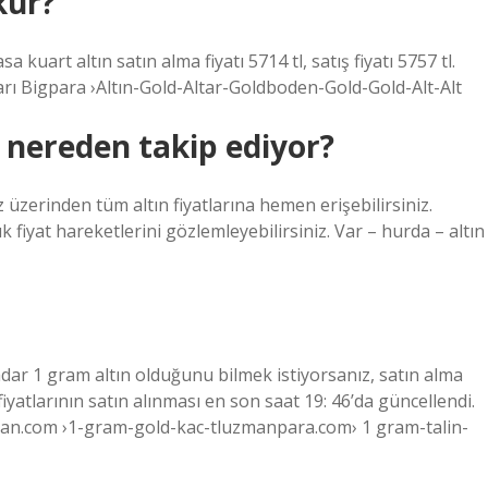
kur?
 kuart altın satın alma fiyatı 5714 tl, satış fiyatı 5757 tl.
ları Bigpara ›Altın-Gold-Altar-Goldboden-Gold-Gold-Alt-Alt
ı nereden takip ediyor?
zerinden tüm altın fiyatlarına hemen erişebilirsiniz.
ık fiyat hareketlerini gözlemleyebilirsiniz. Var – hurda – altın
ar 1 gram altın olduğunu bilmek istiyorsanız, satın alma
ş fiyatlarının satın alınması en son saat 19: 46’da güncellendi.
zman.com ›1-gram-gold-kac-tluzmanpara.com› 1 gram-talin-