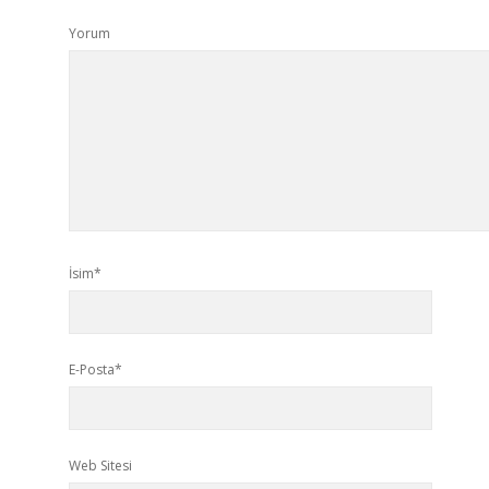
Yorum
İsim*
E-Posta*
Web Sitesi