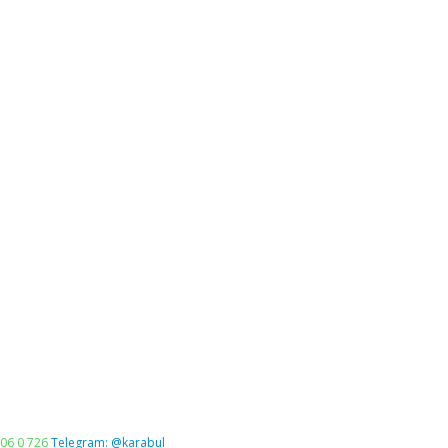
06 0 726
Telegram: @karabul