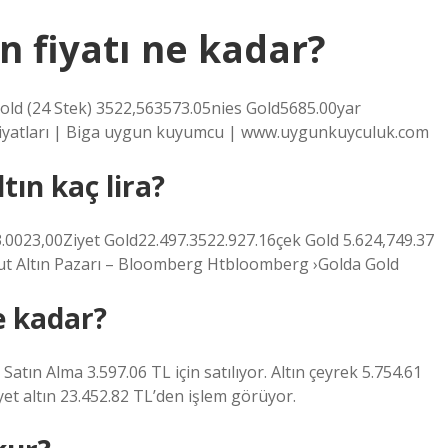
 fiyatı ne kadar?
c Gold (24 Stek) 3522,563573.05nies Gold5685.00yar
 Fiyatları | Biga uygun kuyumcu | www.uygunkuyculuk.com
tın kaç lira?
3.0023,00Ziyet Gold22.497.3522.927.16çek Gold 5.624,749.37
ut Altın Pazarı – Bloomberg Htbloomberg ›Golda Gold
e kadar?
Satın Alma 3.597.06 TL için satılıyor. Altın çeyrek 5.754.61
iyet altın 23.452.82 TL’den işlem görüyor.