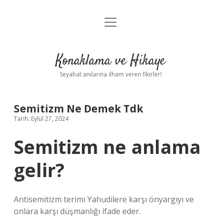
menüyü
Anasayfa
aç
Gizlilik Politikası
Konaklama ve Hikaye
Yasal Uyarı
Seyahat anılarına ilham veren fikirler!
Hakkımızda
Semitizm Ne Demek Tdk
Tarih: Eylül 27, 2024
Semitizm ne anlama
gelir?
Antisemitizm terimi Yahudilere karşı önyargıyı ve
onlara karşı düşmanlığı ifade eder.