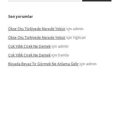
Son yorumlar
Ökse Otu Türkiyede Nerede Yetişir
için
admin
Ökse Otu Türkiyede Nerede Yetişir
için
Yiğitcan
Çok Yıllık Çiçek Ne Demek
için
admin
Çok Yıllık Çiçek Ne Demek
için
Damla
Rüyada Beyaz Tır Görmek Ne Anlama Gelir
için
admin
.betexper.xyz/