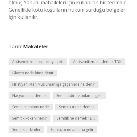
olmuş Yahudi mahalleleri için kullanılan bir terimdir.
Genellikle kötü koşulların hüküm sürdüğü bölgeler
için kullanılır.
Tarih:
Makaleler
Antisemitizm nasıl ortaya çıktı
Antisemitizm ne demek TDK
Ghetto nedir kime denir
Hristiyanlıktan Müslümanlığa geçenlere ne denir
Nasyonel ne demek
Semi nedir ne anlama gelir
Seminist anlamı nedir
Semitik ırk ne demek
Semitik kökeni nedir
Semitik ne demek TDK
Semitikler kimler
Semitizm ne anlama gelir