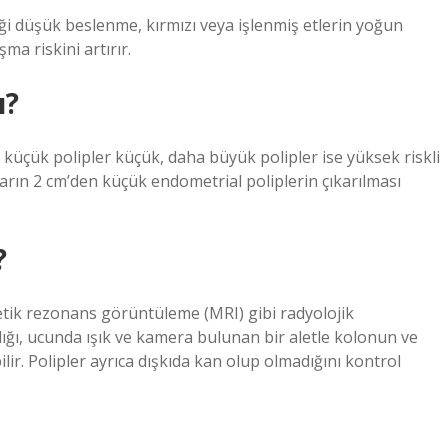
riği düşük beslenme, kırmızı veya işlenmiş etlerin yoğun
şma riskini artırır.
ı?
 küçük polipler küçük, daha büyük polipler ise yüksek riskli
ların 2 cm’den küçük endometrial poliplerin çıkarılması
?
etik rezonans görüntüleme (MRI) gibi radyolojik
arlığı, ucunda ışık ve kamera bulunan bir aletle kolonun ve
lir. Polipler ayrıca dışkıda kan olup olmadığını kontrol