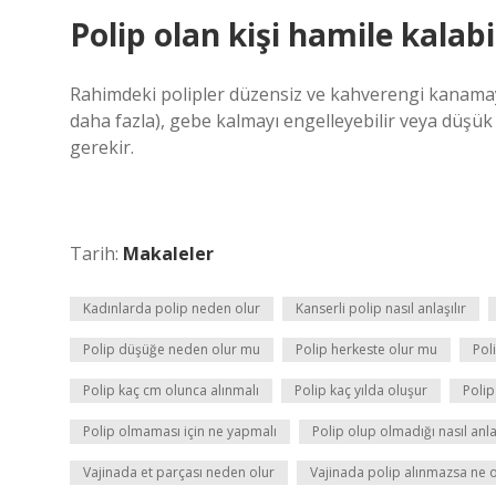
Polip olan kişi hamile kalabi
Rahimdeki polipler düzensiz ve kahverengi kanamaya
daha fazla), gebe kalmayı engelleyebilir veya düşük 
gerekir.
Tarih:
Makaleler
Kadınlarda polip neden olur
Kanserli polip nasıl anlaşılır
Polip düşüğe neden olur mu
Polip herkeste olur mu
Pol
Polip kaç cm olunca alınmalı
Polip kaç yılda oluşur
Polip
Polip olmaması için ne yapmalı
Polip olup olmadığı nasıl anlaş
Vajinada et parçası neden olur
Vajinada polip alınmazsa ne o