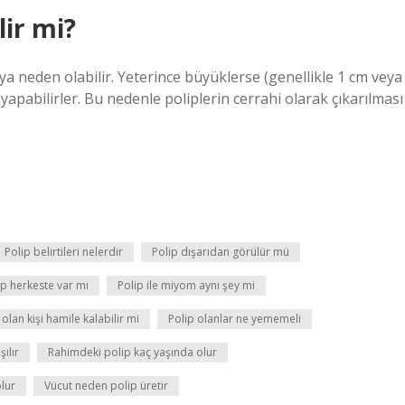
lir mi?
 neden olabilir. Yeterince büyüklerse (genellikle 1 cm veya
yapabilirler. Bu nedenle poliplerin cerrahi olarak çıkarılması
Polip belirtileri nelerdir
Polip dışarıdan görülür mü
ip herkeste var mı
Polip ile miyom aynı şey mi
 olan kişi hamile kalabilir mi
Polip olanlar ne yememeli
ılır
Rahimdeki polip kaç yaşında olur
lur
Vücut neden polip üretir