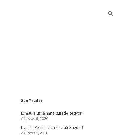
Sidebar
Son Yazılar
ilbet yeni giriş
ilbet giriş
vdcasino giriş
www.bet
Esmaül Hüsna hangi surede geçiyor ?
Ağustos 6, 2026
Kur’an-ı Kerim’de en kısa süre nedir ?
Ağustos 6, 2026