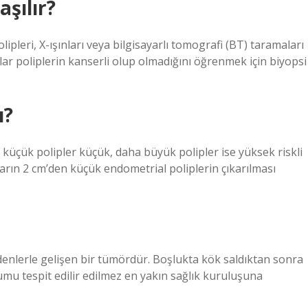
aşılır?
lipleri, X-ışınları veya bilgisayarlı tomografi (BT) taramaları
orlar poliplerin kanserli olup olmadığını öğrenmek için biyopsi
ı?
 küçük polipler küçük, daha büyük polipler ise yüksek riskli
ların 2 cm’den küçük endometrial poliplerin çıkarılması
denlerle gelişen bir tümördür. Boşlukta kök saldıktan sonra
şumu tespit edilir edilmez en yakın sağlık kuruluşuna