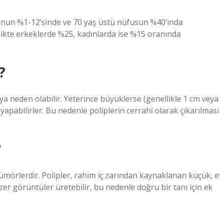
ubunun %1-12’sinde ve 70 yaş üstü nüfusun %40’ında
likte erkeklerde %25, kadınlarda ise %15 oranında
?
 neden olabilir. Yeterince büyüklerse (genellikle 1 cm veya
yapabilirler. Bu nedenle poliplerin cerrahi olarak çıkarılması
?
mörlerdir. Polipler, rahim iç zarından kaynaklanan küçük, e
er görüntüler üretebilir, bu nedenle doğru bir tanı için ek