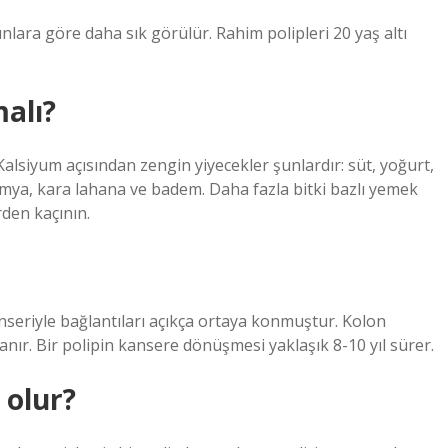
nlara göre daha sık görülür. Rahim polipleri 20 yaş altı
alı?
. Kalsiyum açısından zengin yiyecekler şunlardır: süt, yoğurt,
bamya, kara lahana ve badem. Daha fazla bitki bazlı yemek
rden kaçının.
kanseriyle bağlantıları açıkça ortaya konmuştur. Kolon
nır. Bir polipin kansere dönüşmesi yaklaşık 8-10 yıl sürer.
 olur?