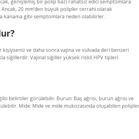
ak, genişlemiş bir polip bazı rahatsız edici semptomlara
ır. Ancak, 20 mm’den büyük polipler cerrahi olarak
ara kanama gibi semptomlara neden olabilirler.
lur?
ir kişiyseniz ve daha sonra vajina ve vulvada deri benzeri
siğillerdir. Vajinal siğiller yüksek riskli HPV tipleri
gibi belirtiler görülebilir. Burun: Baş ağrısı, burun ağrısı ve
örülebilir. Mide: Mide ve mide mukozasında oluşabilen poliple
.