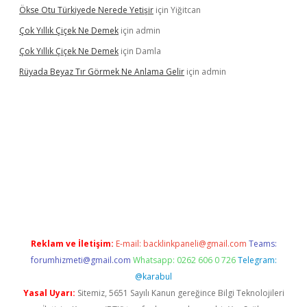
Ökse Otu Türkiyede Nerede Yetişir
için
Yiğitcan
Çok Yıllık Çiçek Ne Demek
için
admin
Çok Yıllık Çiçek Ne Demek
için
Damla
Rüyada Beyaz Tır Görmek Ne Anlama Gelir
için
admin
betexper.xyz/
Reklam ve İletişim:
E-mail:
backlinkpaneli@gmail.com
Teams:
forumhizmeti@gmail.com
Whatsapp: 0262 606 0 726
Telegram:
@karabul
Yasal Uyarı:
Sitemiz, 5651 Sayılı Kanun gereğince Bilgi Teknolojileri