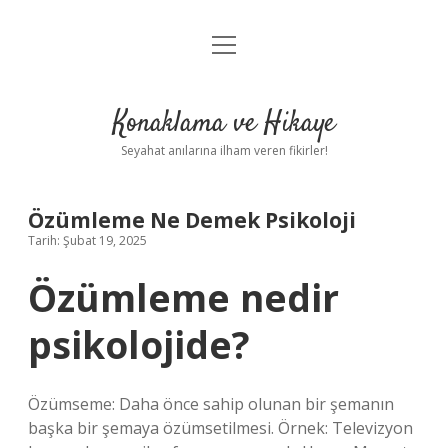
menüyü
Anasayfa
aç
Gizlilik Politikası
Konaklama ve Hikaye
Yasal Uyarı
Seyahat anılarına ilham veren fikirler!
Hakkımızda
Özümleme Ne Demek Psikoloji
Tarih: Şubat 19, 2025
Özümleme nedir
psikolojide?
Özümseme: Daha önce sahip olunan bir şemanın
başka bir şemaya özümsetilmesi. Örnek: Televizyon