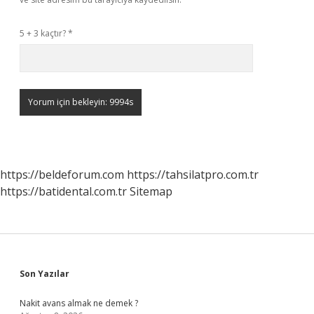
5 + 3 kaçtır?
*
https://beldeforum.com
https://tahsilatpro.com.tr
https://batidental.com.tr
Sitemap
Sidebar
Son Yazılar
Nakit avans almak ne demek ?