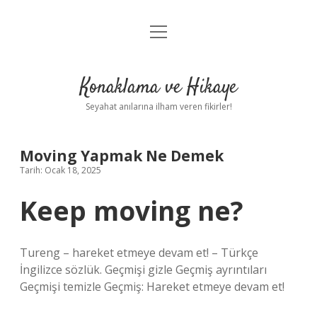
menüyü
Anasayfa
aç
Gizlilik Politikası
Konaklama ve Hikaye
Yasal Uyarı
Seyahat anılarına ilham veren fikirler!
Hakkımızda
Moving Yapmak Ne Demek
Tarih: Ocak 18, 2025
Keep moving ne?
Tureng – hareket etmeye devam et! – Türkçe
İngilizce sözlük. Geçmişi gizle Geçmiş ayrıntıları
Geçmişi temizle Geçmiş: Hareket etmeye devam et!