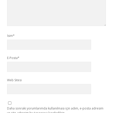
İsim*
E-Posta*
Web Sitesi
Daha sonraki yorumlarımda kullanılması için adım, e-posta adresim
ve site adresim bu tarayıcıya kaydedilsin.