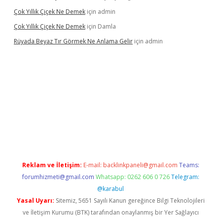
Çok Yıllık Çiçek Ne Demek
için
admin
Çok Yıllık Çiçek Ne Demek
için
Damla
Rüyada Beyaz Tır Görmek Ne Anlama Gelir
için
admin
ş
www.betexper.xyz/
Reklam ve İletişim:
E-mail:
backlinkpaneli@gmail.com
Teams:
forumhizmeti@gmail.com
Whatsapp: 0262 606 0 726
Telegram:
@karabul
Yasal Uyarı:
Sitemiz, 5651 Sayılı Kanun gereğince Bilgi Teknolojileri
ve İletişim Kurumu (BTK) tarafından onaylanmış bir Yer Sağlayıcı