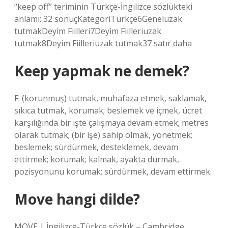
“keep off” teriminin Türkçe-İngilizce sözlükteki
anlamı: 32 sonuçKategoriTürkçe6Geneluzak
tutmakDeyim Fiilleri7Deyim Fiilleriuzak
tutmak8Deyim Fiilleriuzak tutmak37 satır daha
Keep yapmak ne demek?
F. (korunmuş) tutmak, muhafaza etmek, saklamak,
sıkıca tutmak, korumak; beslemek ve içmek, ücret
karşılığında bir işte çalışmaya devam etmek; metres
olarak tutmak; (bir işe) sahip olmak, yönetmek;
beslemek; sürdürmek, desteklemek, devam
ettirmek; korumak; kalmak, ayakta durmak,
pozisyonunu korumak; sürdürmek, devam ettirmek.
Move hangi dilde?
MOVE | İngilizce-Türkçe sözlük – Cambridge