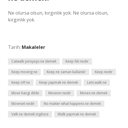
Ne olursa olsun, kırgınlık yok. Ne olursa olsun,
kırgınlık yok.
Tarih:
Makaleler
Catwalk yürüyüşü ne demek
Keep fiili nedir
Keep moving ne
Keep ne zaman kullanılır
Keep nedir
Keep off ne
Keep yapmak ne demek
Lets walk ne
Move hangi dilde
Moveon nedir
Moves ne demek
Moveset nedir
No matter what happens ne demek
Valk ne demek ingilizce
Walk yapmak ne demek