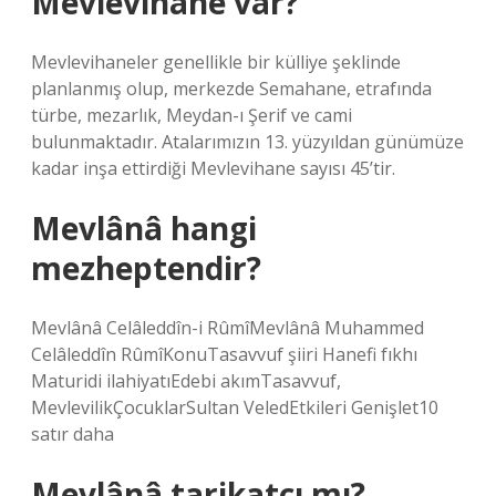
Mevlevihane var?
Mevlevihaneler genellikle bir külliye şeklinde
planlanmış olup, merkezde Semahane, etrafında
türbe, mezarlık, Meydan-ı Şerif ve cami
bulunmaktadır. Atalarımızın 13. yüzyıldan günümüze
kadar inşa ettirdiği Mevlevihane sayısı 45’tir.
Mevlânâ hangi
mezheptendir?
Mevlânâ Celâleddîn-i RûmîMevlânâ Muhammed
Celâleddîn RûmîKonuTasavvuf şiiri Hanefi fıkhı
Maturidi ilahiyatıEdebi akımTasavvuf,
MevlevilikÇocuklarSultan VeledEtkileri Genişlet10
satır daha
Mevlânâ tarikatçı mı?