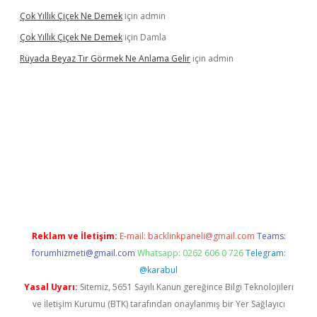
Çok Yıllık Çiçek Ne Demek
için
admin
Çok Yıllık Çiçek Ne Demek
için
Damla
Rüyada Beyaz Tır Görmek Ne Anlama Gelir
için
admin
betexper.xyz/
Reklam ve İletişim:
E-mail:
backlinkpaneli@gmail.com
Teams:
forumhizmeti@gmail.com
Whatsapp: 0262 606 0 726
Telegram:
@karabul
Yasal Uyarı:
Sitemiz, 5651 Sayılı Kanun gereğince Bilgi Teknolojileri
ve İletişim Kurumu (BTK) tarafından onaylanmış bir Yer Sağlayıcı