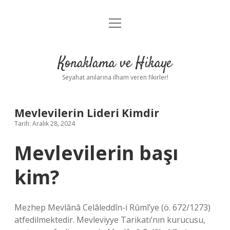
menüyü
Anasayfa
aç
Gizlilik Politikası
Konaklama ve Hikaye
Yasal Uyarı
Seyahat anılarına ilham veren fikirler!
Hakkımızda
Mevlevilerin Lideri Kimdir
Tarih: Aralık 28, 2024
Mevlevilerin başı
kim?
Mezhep Mevlânâ Celâleddîn-i Rûmî’ye (ö. 672/1273)
atfedilmektedir. Mevleviyye Tarikatı’nın kurucusu,