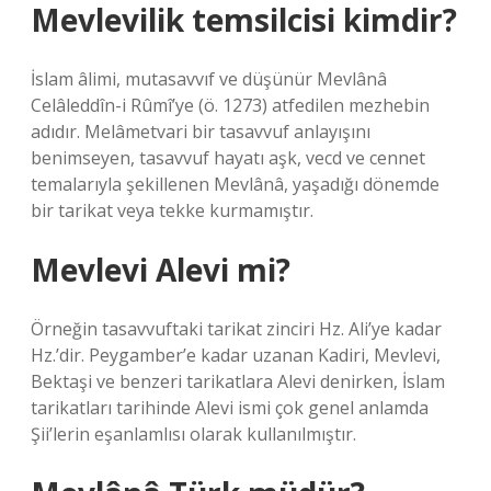
Mevlevilik temsilcisi kimdir?
İslam âlimi, mutasavvıf ve düşünür Mevlânâ
Celâleddîn-i Rûmî’ye (ö. 1273) atfedilen mezhebin
adıdır. Melâmetvari bir tasavvuf anlayışını
benimseyen, tasavvuf hayatı aşk, vecd ve cennet
temalarıyla şekillenen Mevlânâ, yaşadığı dönemde
bir tarikat veya tekke kurmamıştır.
Mevlevi Alevi mi?
Örneğin tasavvuftaki tarikat zinciri Hz. Ali’ye kadar
Hz.’dir. Peygamber’e kadar uzanan Kadiri, Mevlevi,
Bektaşi ve benzeri tarikatlara Alevi denirken, İslam
tarikatları tarihinde Alevi ismi çok genel anlamda
Şii’lerin eşanlamlısı olarak kullanılmıştır.