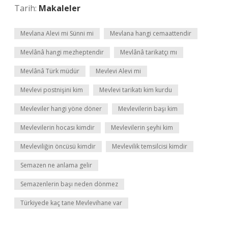
Tarih:
Makaleler
Mevlana Alevi mi Sünni mi
Mevlana hangi cemaattendir
Mevlânâ hangi mezheptendir
Mevlânâ tarikatçı mı
Mevlânâ Türk müdür
Mevlevi Alevi mi
Mevlevi postnişini kim
Mevlevi tarikatı kim kurdu
Mevleviler hangi yöne döner
Mevlevilerin başı kim
Mevlevilerin hocası kimdir
Mevlevilerin şeyhi kim
Mevleviliğin öncüsü kimdir
Mevlevilik temsilcisi kimdir
Semazen ne anlama gelir
Semazenlerin başı neden dönmez
Türkiyede kaç tane Mevlevihane var