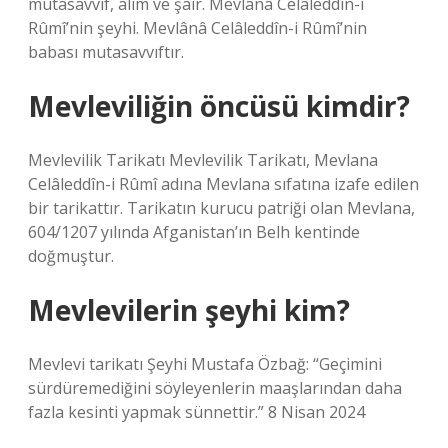
mutasavvıf, alim ve şair. Mevlânâ Celâleddîn-i
Rûmî’nin şeyhi. Mevlânâ Celâleddîn-i Rûmî’nin
babası mutasavvıftır.
Mevleviliğin öncüsü kimdir?
Mevlevilik Tarikatı Mevlevilik Tarikatı, Mevlana
Celâleddîn-i Rûmî adına Mevlana sıfatına izafe edilen
bir tarikattır. Tarikatın kurucu patriği olan Mevlana,
604/1207 yılında Afganistan’ın Belh kentinde
doğmuştur.
Mevlevilerin şeyhi kim?
Mevlevi tarikatı Şeyhi Mustafa Özbağ: “Geçimini
sürdüremediğini söyleyenlerin maaşlarından daha
fazla kesinti yapmak sünnettir.” 8 Nisan 2024