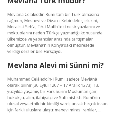
Mevlânâ Türk müdür?
Mevlana Celaleddin Rumi tam bir Türk olmasına
rağmen, Mesnevi ve Divan-ı Kebir’deki şiirlerini,
Mecalis-i Seb’a, Fih-i Mafih’teki nesir yazılarını ve
mektuplarını neden Türkçe yazmadığı konusunda
ülkemizde ve yabancılar arasında tartışmalar
olmuştur. Mevlana’nın Konya’daki medresede
verdiği dersler bile Farsçaydı.
Mevlana Alevi mi Sünni mi?
Muhammed Celâleddîn-i Rumi, sadece Mevlânâ
olarak bilinir (30 Eylül 1207 – 17 Aralık 1273), 13.
yüzyılda yaşamış bir Fars Sünni Müslüman şair,
hukukçu, alim, ilahiyatçı ve Sufi mistikti. Rumi’nin
ulusal veya etnik bir kimliği vardı, ancak birçok insan
için farklı uluslara ulaştı; manevi miras İranlılar, …