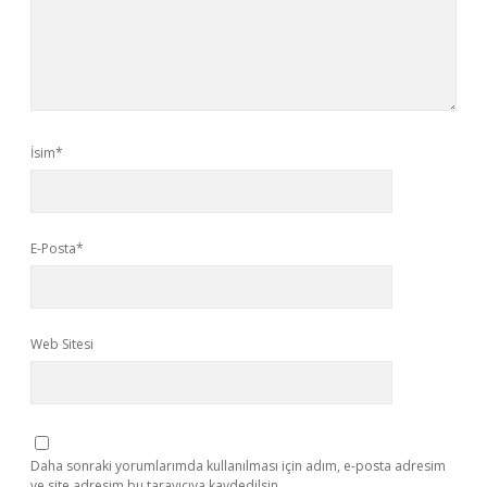
İsim*
E-Posta*
Web Sitesi
Daha sonraki yorumlarımda kullanılması için adım, e-posta adresim
ve site adresim bu tarayıcıya kaydedilsin.