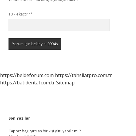
10 - 4 kaçtır?
*
https://beldeforum.com
https://tahsilatpro.com.tr
https://batidental.com.tr
Sitemap
Sidebar
Son Yazılar
Çapraz bağı yırtılan bir kişi yürüyebilir mi ?