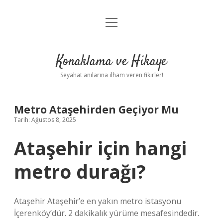
menüyü
Anasayfa
aç
Gizlilik Politikası
Konaklama ve Hikaye
Yasal Uyarı
Seyahat anılarına ilham veren fikirler!
Hakkımızda
Metro Ataşehirden Geçiyor Mu
Tarih: Ağustos 8, 2025
Ataşehir için hangi
metro durağı?
Ataşehir Ataşehir’e en yakın metro istasyonu
İçerenköy’dür. 2 dakikalık yürüme mesafesindedir.