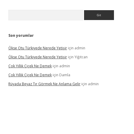
Arama
Son yorumlar
Ökse Otu Türkiyede Nerede Yetişir
için
admin
Ökse Otu Türkiyede Nerede Yetişir
için
Yiğitcan
Çok Yıllık Çiçek Ne Demek
için
admin
Çok Yıllık Çiçek Ne Demek
için
Damla
Rüyada Beyaz Tır Görmek Ne Anlama Gelir
için
admin
betexper.xyz/