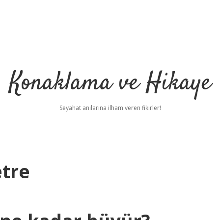
Konaklama ve Hikaye
Seyahat anılarına ilham veren fikirler!
tre