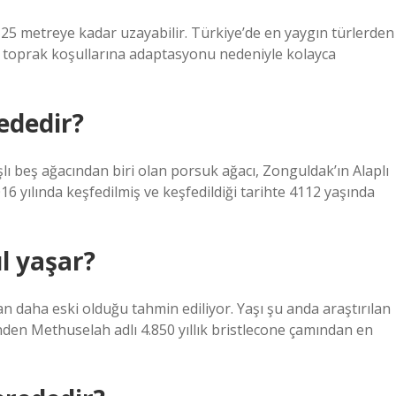
 25 metreye kadar uzayabilir. Türkiye’de en yaygın türlerden
rklı toprak koşullarına adaptasyonu nedeniyle kolayca
ededir?
şlı beş ağacından biri olan porsuk ağacı, Zonguldak’ın Alaplı
16 yılında keşfedilmiş ve keşfedildiği tarihte 4112 yaşında
l yaşar?
n daha eski olduğu tahmin ediliyor. Yaşı şu anda araştırılan
den Methuselah adlı 4.850 yıllık bristlecone çamından en