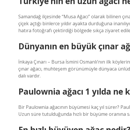
Türkiye’nin en uzun ağacı n
Samandağ ilçesinde “Musa Ağacı” olarak bilinen çın
çiçek açtığı binlerce yıldır ayakta durduğuna inanılıy
hatıra fotoğrafı çektirdiği bölgede sıkça ziyaret edil
Dünyanın en büyük çınar ağ
İnkaya Çınarı – Bursa İsmini Osmanlı’nın ilk köylerin
çınar ağacı, muhteşem görünümüyle dünyaca ünlüdür. 
dalı vardır.
Paulownia ağacı 1 yılda ne 
Bir Paulownia ağacının büyümesi kaç yıl sürer? Pau
Uzun süre tutulduğunda hızlı bir büyüme oranına sa
En hızlı büyüyen ağaç nedir