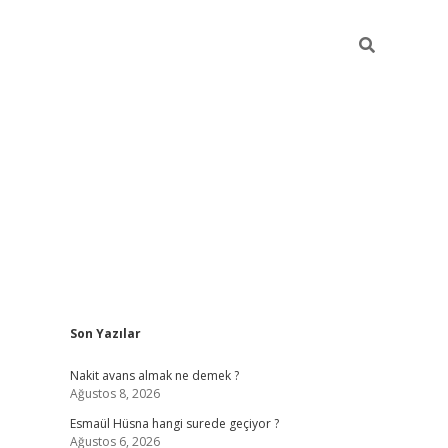
Sidebar
Son Yazılar
ilbet yeni giriş
ilbet giriş
vdcasino giriş
www.bete
Nakit avans almak ne demek ?
Ağustos 8, 2026
Esmaül Hüsna hangi surede geçiyor ?
Ağustos 6, 2026