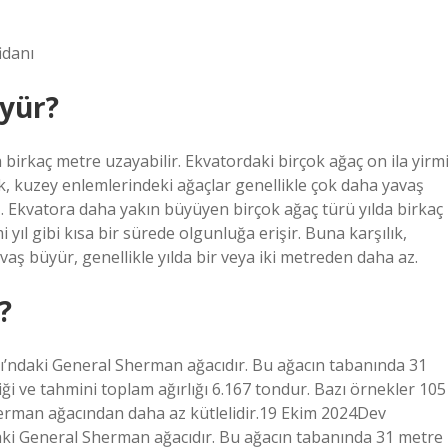
idanı
üyür?
birkaç metre uzayabilir. Ekvatordaki birçok ağaç on ila yirm
lık, kuzey enlemlerindeki ağaçlar genellikle çok daha yavaş
z. Ekvatora daha yakın büyüyen birçok ağaç türü yılda birkaç
 yıl gibi kısa bir sürede olgunluğa erişir. Buna karşılık,
aş büyür, genellikle yılda bir veya iki metreden daha az.
?
ı’ndaki General Sherman ağacıdır. Bu ağacın tabanında 31
liği ve tahmini toplam ağırlığı 6.167 tondur. Bazı örnekler 105
erman ağacından daha az kütlelidir.19 Ekim 2024Dev
aki General Sherman ağacıdır. Bu ağacın tabanında 31 metre