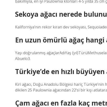
bakımıyla, en iyi Paulownia klonları 4-5 yılda 35 cm 
Sekoya ağacı nerede bulunu
Kaliforniya’nın rekor kıran dev sekoyası, Sequoiade
En uzun ömürlü ağaç hangi 
Yaşı doğrulanmış ağaçlarAdıYaş (yıl)TürüMethusel
Abuelo3.
Türkiye’de en hızlı büyüyen
Kiri ağacı, Doğu Anadolu Bölgesi hariç Türkiye’nin 
dikilen 25 Paulownia ağacından 22’si bir kışı atlat
Çam ağacı en fazla kaç metr