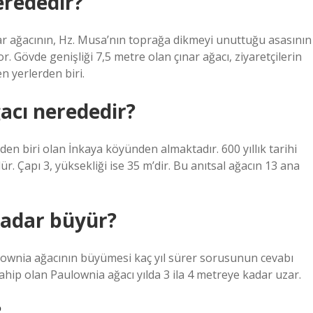
erededir?
ar ağacının, Hz. Musa’nın toprağa dikmeyi unuttuğu asasının
or. Gövde genişliği 7,5 metre olan çınar ağacı, ziyaretçilerin
en yerlerden biri.
acı nerededir?
den biri olan İnkaya köyünden almaktadır. 600 yıllık tarihi
Çapı 3, yüksekliği ise 35 m’dir. Bu anıtsal ağacın 13 ana
kadar büyür?
lownia ağacının büyümesi kaç yıl sürer sorusunun cevabı
hip olan Paulownia ağacı yılda 3 ila 4 metreye kadar uzar.
?