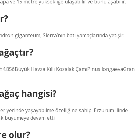
çapa ve 15 metre yüksekliğe ulaşabilir ve bunu aşabilir.
r?
ndron giganteum, Sierra’nın batı yamaçlarında yetişir.
ağaçtır?
ah4.856Büyük Havza Kıllı Kozalak ÇamıPinus longaevaGran
 ağaç hangisi?
her yerinde yaşayabilme özelliğine sahip. Erzurum ilinde
arak büyümeye devam etti.
e olur?