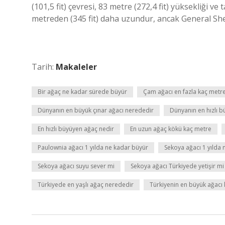
(101,5 fit) çevresi, 83 metre (272,4 fit) yüksekliği v
metreden (345 fit) daha uzundur, ancak General She
Tarih:
Makaleler
Bir ağaç ne kadar sürede büyür
Çam ağacı en fazla kaç metre
Dünyanın en büyük çınar ağacı nerededir
Dünyanın en hızlı b
En hızlı büyüyen ağaç nedir
En uzun ağaç kökü kaç metre
Paulownia ağacı 1 yılda ne kadar büyür
Sekoya ağacı 1 yılda
Sekoya ağacı suyu sever mi
Sekoya ağacı Türkiyede yetişir mi
Türkiyede en yaşlı ağaç nerededir
Türkiyenin en büyük ağacı