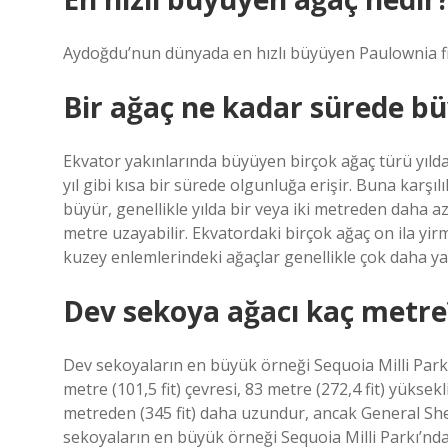
Aydoğdu’nun dünyada en hızlı büyüyen Paulownia f
Bir ağaç ne kadar sürede b
Ekvator yakınlarında büyüyen birçok ağaç türü yılda 
yıl gibi kısa bir sürede olgunluğa erişir. Buna karşı
büyür, genellikle yılda bir veya iki metreden daha a
metre uzayabilir. Ekvatordaki birçok ağaç on ila yirmi
kuzey enlemlerindeki ağaçlar genellikle çok daha yav
Dev sekoya ağacı kaç metre
Dev sekoyaların en büyük örneği Sequoia Milli Park
metre (101,5 fit) çevresi, 83 metre (272,4 fit) yüksek
metreden (345 fit) daha uzundur, ancak General Sh
sekoyaların en büyük örneği Sequoia Milli Parkı’nd