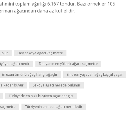
e tahmini toplam ağırlığı 6.167 tondur. Bazı örnekler 105
rman ağacından daha az kütlelidir.
 olur
Dev sekoya ağacı kaç metre
üyüyen ağacı nedir
Dünyanın en yüksek ağacı kaç metre
En uzun ömürlü ağaç hangi ağaçtır
En uzun yaşayan ağaç kaç yıl yaşar
 ne kadar büyür
Sekoya ağacı nerede bulunur
Türkiyede en hızlı büyüyen ağaç hangisi
 kaç metre
Türkiyenin en uzun ağacı nerededir