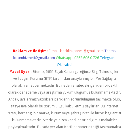
betexper.xyz/
Reklam ve İletişim:
E-mail:
backlinkpaneli@gmail.com
Teams:
forumhizmeti@gmail.com
Whatsapp: 0262 606 0 726
Telegram:
@karabul
Yasal Uyarı:
Sitemiz, 5651 Sayılı Kanun gereğince Bilgi Teknolojileri
ve İletişim Kurumu (BTK) tarafından onaylanmış bir Yer Sağlayıcı
olarak hizmet vermektedir. Bu nedenle, sitedeki içerikleri proaktif
olarak denetleme veya araştırma yükümlülüğümüz bulunmamaktadır.
Ancak, üyelerimiz yazdıkları içeriklerin sorumluluğunu taşımakta olup,
siteye üye olarak bu sorumluluğu kabul etmiş sayılırlar. Bu internet
sitesi, herhangi bir marka, kurum veya şahıs şirketi ile hiçbir bağlantısı
bulunmamaktadır. Sitede yalnızca kendi hazırladığımız makaleler
paylaşılmaktadır. Burada yer alan içerikler haber niteliği taşımamakta