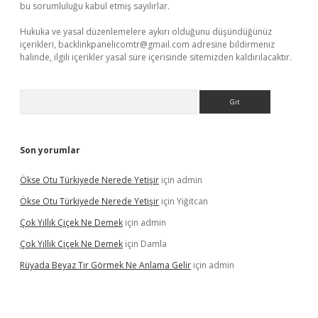
bu sorumluluğu kabul etmiş sayılırlar.
Hukuka ve yasal düzenlemelere aykırı olduğunu düşündüğünüz
içerikleri,
backlinkpanelicomtr@gmail.com
adresine bildirmeniz
halinde, ilgili içerikler yasal süre içerisinde sitemizden kaldırılacaktır.
Arama
Son yorumlar
Ökse Otu Türkiyede Nerede Yetişir
için
admin
Ökse Otu Türkiyede Nerede Yetişir
için
Yiğitcan
Çok Yıllık Çiçek Ne Demek
için
admin
Çok Yıllık Çiçek Ne Demek
için
Damla
Rüyada Beyaz Tır Görmek Ne Anlama Gelir
için
admin