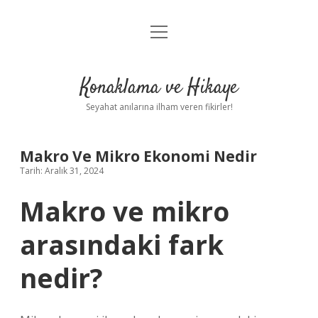
menüyü
Anasayfa
aç
Gizlilik Politikası
Konaklama ve Hikaye
Yasal Uyarı
Seyahat anılarına ilham veren fikirler!
Hakkımızda
Makro Ve Mikro Ekonomi Nedir
Tarih: Aralık 31, 2024
Makro ve mikro
arasındaki fark
nedir?