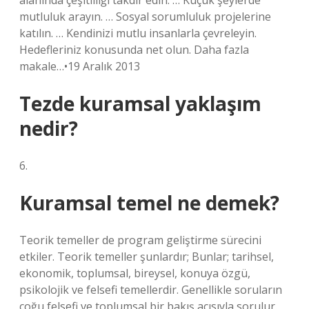
alanında çeşitliliği takdir edin. … Küçük şeylerde
mutluluk arayın. … Sosyal sorumluluk projelerine
katılın. … Kendinizi mutlu insanlarla çevreleyin.
Hedefleriniz konusunda net olun. Daha fazla
makale…•19 Aralık 2013
Tezde kuramsal yaklaşım
nedir?
6.
Kuramsal temel ne demek?
Teorik temeller de program geliştirme sürecini
etkiler. Teorik temeller şunlardır; Bunlar; tarihsel,
ekonomik, toplumsal, bireysel, konuya özgü,
psikolojik ve felsefi temellerdir. Genellikle soruların
çoğu felsefi ve toplumsal bir bakış açısıyla sorulur.