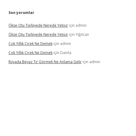
Son yorumlar
Ökse Otu Türkiyede Nerede Yetişir
için
admin
Ökse Otu Türkiyede Nerede Yetişir
için
Yiğitcan
Çok Yıllık Çiçek Ne Demek
için
admin
Çok Yıllık Çiçek Ne Demek
için
Damla
Rüyada Beyaz Tır Görmek Ne Anlama Gelir
için
admin
betexper.xyz/