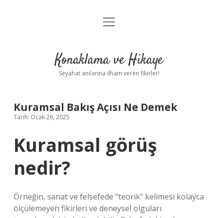
menüyü
Anasayfa
aç
Gizlilik Politikası
Konaklama ve Hikaye
Yasal Uyarı
Seyahat anılarına ilham veren fikirler!
Hakkımızda
Kuramsal Bakış Açısı Ne Demek
Tarih: Ocak 26, 2025
Kuramsal görüş
nedir?
Örneğin, sanat ve felsefede “teorik” kelimesi kolayca
ölçülemeyen fikirleri ve deneysel olguları