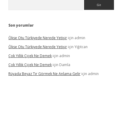
Arama
Son yorumlar
Ökse Otu Türkiyede Nerede Yetişir
için
admin
Ökse Otu Türkiyede Nerede Yetişir
için
Yiğitcan
Çok Yıllık Çiçek Ne Demek
için
admin
Çok Yıllık Çiçek Ne Demek
için
Damla
Rüyada Beyaz Tır Görmek Ne Anlama Gelir
için
admin
www.betexper.xyz/