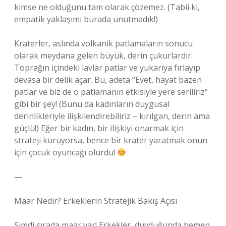
kimse ne olduğunu tam olarak çözemez. (Tabii ki,
empatik yaklaşımı burada unutmadık!)
Kraterler, aslında volkanik patlamaların sonucu
olarak meydana gelen büyük, derin çukurlardır.
Toprağın içindeki lavlar patlar ve yukarıya fırlayıp
devasa bir delik açar. Bu, adeta “Evet, hayat bazen
patlar ve biz de o patlamanın etkisiyle yere seriliriz”
gibi bir şey! (Bunu da kadınların duygusal
derinlikleriyle ilişkilendirebiliriz – kırılgan, derin ama
güçlü!) Eğer bir kadın, bir ilişkiyi onarmak için
strateji kuruyorsa, bence bir krater yaratmak onun
için çocuk oyuncağı olurdu!
—
Maar Nedir? Erkeklerin Stratejik Bakış Açısı
Şimdi sırada maar var! Erkekler, duyduğunda hemen