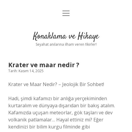
menüyü
Anasayfa
aç
Gizlilik Politikası
Konaklama ve Hikaye
Yasal Uyarı
Seyahat anılarına ilham veren fikirler!
Hakkımızda
Krater ve maar nedir ?
Tarih: Kasım 14, 2025
Krater ve Maar Nedir? – Jeolojik Bir Sohbet!
Hadi, şimdi kafamızı bir anlığa yerçekiminden
kurtaralım ve dünyaya dışarıdan bir bakış atalım.
Kafamızda uçuşan meteorlar, gök taşları ve dev
volkanik patlamalar… Hayal ettiniz mi? Eğer
kendinizi bir bilim kurgu filminde gibi