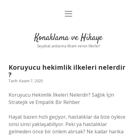
menüyü
Anasayfa
aç
Gizlilik Politikası
Konaklama ve Hikaye
Yasal Uyarı
Seyahat anılarına ilham veren fikirler!
Hakkımızda
Koruyucu hekimlik ilkeleri nelerdir
?
Tarih: Kasım 7, 2025
Koruyucu Hekimlik İlkeleri Nelerdir? Sağlık İçin
Stratejik ve Empatik Bir Rehber
Hayat bazen hızlı geçiyor, hastalıklar da bize öylece
sinsi sinsi yaklaşabiliyor. Peki ya hastalıklar
gelmeden önce bir önlem alırsak? Ne kadar harika