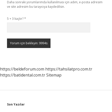
Daha sonraki yorumlarımda kullanılması için adım, e-posta adresim
ve site adresim bu tarayıcıya kaydedilsin.
5 + 3 kaçtır?
*
https://beldeforum.com
https://tahsilatpro.com.tr
https://batidental.com.tr
Sitemap
Sidebar
Son Yazılar