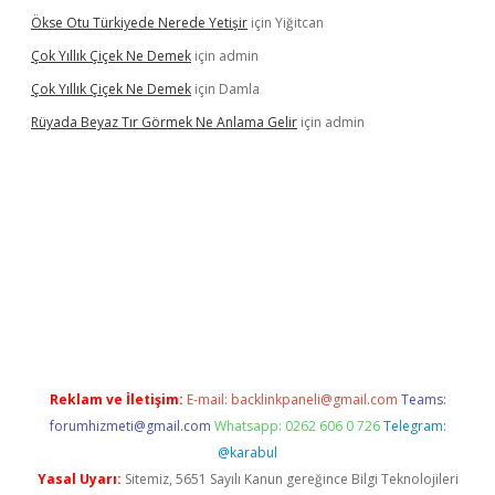
Ökse Otu Türkiyede Nerede Yetişir
için
Yiğitcan
Çok Yıllık Çiçek Ne Demek
için
admin
Çok Yıllık Çiçek Ne Demek
için
Damla
Rüyada Beyaz Tır Görmek Ne Anlama Gelir
için
admin
www.betexper.xyz/
Reklam ve İletişim:
E-mail:
backlinkpaneli@gmail.com
Teams:
forumhizmeti@gmail.com
Whatsapp: 0262 606 0 726
Telegram:
@karabul
Yasal Uyarı:
Sitemiz, 5651 Sayılı Kanun gereğince Bilgi Teknolojileri