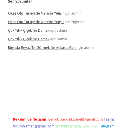
Son yorumlar
Ökse Otu Türkiyede Nerede Yetişir
için
admin
Ökse Otu Türkiyede Nerede Yetişir
için
Yiğitcan
Çok Yıllık Çiçek Ne Demek
için
admin
Çok Yıllık Çiçek Ne Demek
için
Damla
Rüyada Beyaz Tır Görmek Ne Anlama Gelir
için
admin
ş
www.betexper.xyz/
Reklam ve İletişim:
E-mail:
backlinkpaneli@gmail.com
Teams:
forumhizmeti@gmail.com
Whatsapp: 0262 606 0 726
Telegram: