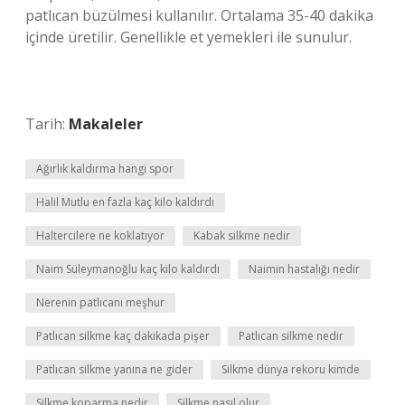
patlıcan büzülmesi kullanılır. Ortalama 35-40 dakika
içinde üretilir. Genellikle et yemekleri ile sunulur.
Tarih:
Makaleler
Ağırlık kaldırma hangi spor
Halil Mutlu en fazla kaç kilo kaldırdı
Haltercilere ne koklatıyor
Kabak silkme nedir
Naim Süleymanoğlu kaç kilo kaldırdı
Naimin hastalığı nedir
Nerenin patlıcanı meşhur
Patlıcan silkme kaç dakikada pişer
Patlıcan silkme nedir
Patlıcan silkme yanına ne gider
Silkme dünya rekoru kimde
Silkme koparma nedir
Silkme nasıl olur