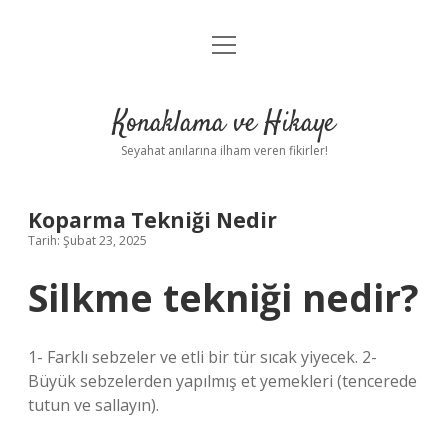
menüyü
Anasayfa
aç
Gizlilik Politikası
Konaklama ve Hikaye
Yasal Uyarı
Seyahat anılarına ilham veren fikirler!
Hakkımızda
Koparma Tekniği Nedir
Tarih: Şubat 23, 2025
Silkme tekniği nedir?
1- Farklı sebzeler ve etli bir tür sıcak yiyecek. 2-
Büyük sebzelerden yapılmış et yemekleri (tencerede
tutun ve sallayın).