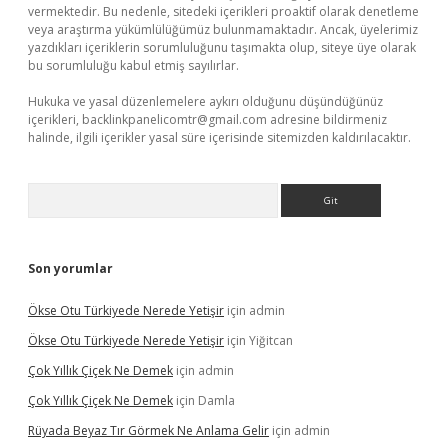
vermektedir. Bu nedenle, sitedeki içerikleri proaktif olarak denetleme
veya araştırma yükümlülüğümüz bulunmamaktadır. Ancak, üyelerimiz
yazdıkları içeriklerin sorumluluğunu taşımakta olup, siteye üye olarak
bu sorumluluğu kabul etmiş sayılırlar.
Hukuka ve yasal düzenlemelere aykırı olduğunu düşündüğünüz
içerikleri,
backlinkpanelicomtr@gmail.com
adresine bildirmeniz
halinde, ilgili içerikler yasal süre içerisinde sitemizden kaldırılacaktır.
Arama
Son yorumlar
Ökse Otu Türkiyede Nerede Yetişir
için
admin
Ökse Otu Türkiyede Nerede Yetişir
için
Yiğitcan
Çok Yıllık Çiçek Ne Demek
için
admin
Çok Yıllık Çiçek Ne Demek
için
Damla
Rüyada Beyaz Tır Görmek Ne Anlama Gelir
için
admin