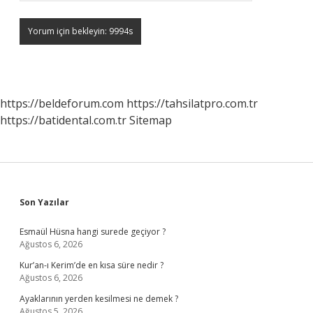
https://beldeforum.com
https://tahsilatpro.com.tr
https://batidental.com.tr
Sitemap
Sidebar
Son Yazılar
Esmaül Hüsna hangi surede geçiyor ?
Ağustos 6, 2026
Kur’an-ı Kerim’de en kısa süre nedir ?
Ağustos 6, 2026
Ayaklarının yerden kesilmesi ne demek ?
Ağustos 5, 2026