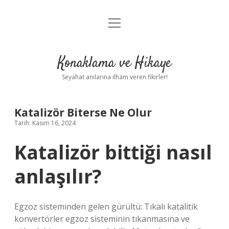
menüyü
Anasayfa
aç
Gizlilik Politikası
Konaklama ve Hikaye
Yasal Uyarı
Seyahat anılarına ilham veren fikirler!
Hakkımızda
Katalizör Biterse Ne Olur
Tarih: Kasım 16, 2024
Katalizör bittiği nasıl
anlaşılır?
Egzoz sisteminden gelen gürültü: Tıkalı katalitik
konvertörler egzoz sisteminin tıkanmasına ve