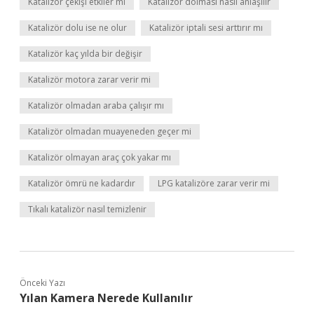
Katalizör çekişi etkiler mi
Katalizör dolması nasıl anlaşılır
Katalizör dolu ise ne olur
Katalizör iptali sesi arttırır mı
Katalizör kaç yılda bir değişir
Katalizör motora zarar verir mi
Katalizör olmadan araba çalışır mı
Katalizör olmadan muayeneden geçer mi
Katalizör olmayan araç çok yakar mı
Katalizör ömrü ne kadardır
LPG katalizöre zarar verir mi
Tıkalı katalizör nasıl temizlenir
Önceki Yazı
Yılan Kamera Nerede Kullanılır