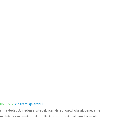
06 0 726
Telegram: @karabul
vermektedir. Bu nedenle, sitedeki içerikleri proaktif olarak denetleme
luğu kabul etmiş sayılırlar. Bu internet sitesi, herhangi bir marka,