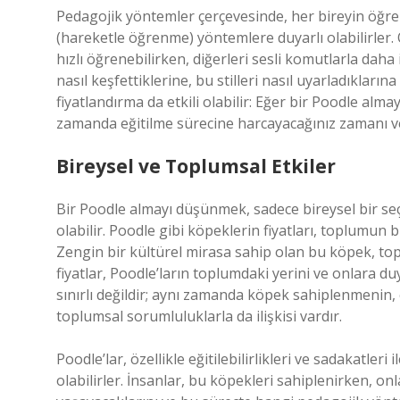
Pedagojik yöntemler çerçevesinde, her bireyin öğrenme
(hareketle öğrenme) yöntemlere duyarlı olabilirler. 
hızlı öğrenebilirken, diğerleri sesli komutlarla daha 
nasıl keşfettiklerine, bu stilleri nasıl uyarladıklar
fiyatlandırma da etkili olabilir: Eğer bir Poodle alma
zamanda eğitilme sürecine harcayacağınız zamanı v
Bireysel ve Toplumsal Etkiler
Bir Poodle almayı düşünmek, sadece bireysel bir seç
olabilir. Poodle gibi köpeklerin fiyatları, toplumun bu
Zengin bir kültürel mirasa sahip olan bu köpek, to
fiyatlar, Poodle’ların toplumdaki yerini ve onlara duy
sınırlı değildir; aynı zamanda köpek sahiplenmenin, 
toplumsal sorumluluklarla da ilişkisi vardır.
Poodle’lar, özellikle eğitilebilirlikleri ve sadakatler
olabilirler. İnsanlar, bu köpekleri sahiplenirken, onl