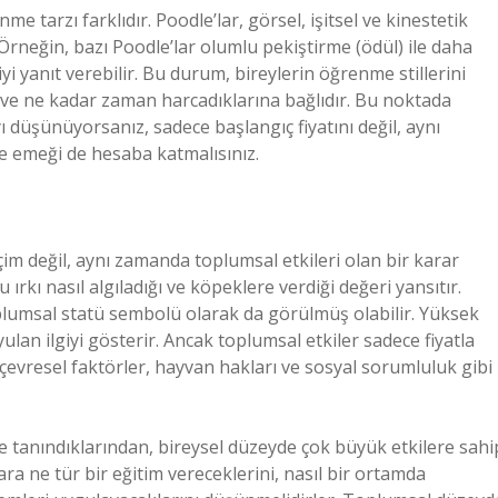
 tarzı farklıdır. Poodle’lar, görsel, işitsel ve kinestetik
Örneğin, bazı Poodle’lar olumlu pekiştirme (ödül) ile daha
iyi yanıt verebilir. Bu durum, bireylerin öğrenme stillerini
ına ve ne kadar zaman harcadıklarına bağlıdır. Bu noktada
yı düşünüyorsanız, sadece başlangıç fiyatını değil, aynı
e emeği de hesaba katmalısınız.
im değil, aynı zamanda toplumsal etkileri olan bir karar
 ırkı nasıl algıladığı ve köpeklere verdiği değeri yansıtır.
plumsal statü sembolü olarak da görülmüş olabilir. Yüksek
ulan ilgiyi gösterir. Ancak toplumsal etkiler sadece fiyatla
çevresel faktörler, hayvan hakları ve sosyal sorumluluk gibi
i ile tanındıklarından, bireysel düzeyde çok büyük etkilere sahi
ara ne tür bir eğitim vereceklerini, nasıl bir ortamda