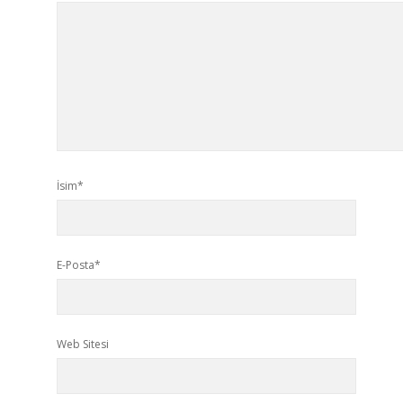
İsim*
E-Posta*
Web Sitesi