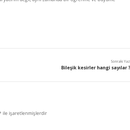
Sonraki Yaz
Bileşik kesirler hangi sayılar 
*
ile işaretlenmişlerdir