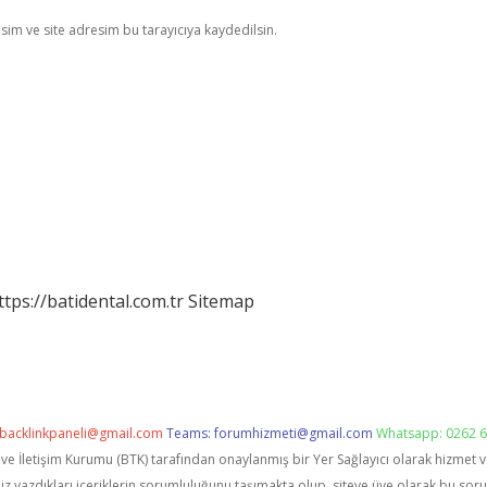
im ve site adresim bu tarayıcıya kaydedilsin.
ttps://batidental.com.tr
Sitemap
backlinkpaneli@gmail.com
Teams:
forumhizmeti@gmail.com
Whatsapp: 0262 6
i ve İletişim Kurumu (BTK) tarafından onaylanmış bir Yer Sağlayıcı olarak hizmet 
zdıkları içeriklerin sorumluluğunu taşımakta olup, siteye üye olarak bu sorumlu