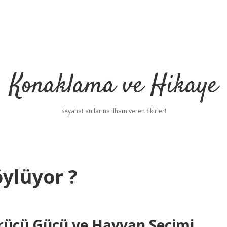
Konaklama ve Hikaye
Seyahat anılarına ilham veren fikirler!
ylüyor ?
rücü Gücü ve Hayvan Seçimi