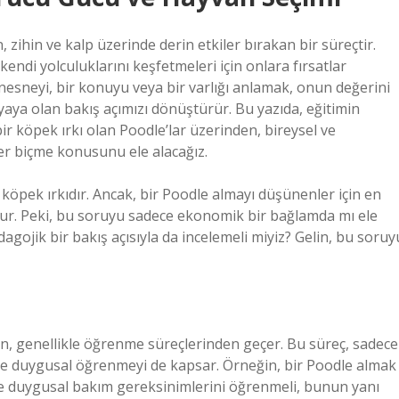
 zihin ve kalp üzerinde derin etkiler bırakan bir süreçtir.
endi yolculuklarını keşfetmeleri için onlara fırsatlar
nesneyi, bir konuyu veya bir varlığı anlamak, onun değerini
yaya olan bakış açımızı dönüştürür. Bu yazıda, eğitimin
bir köpek ırkı olan Poodle’lar üzerinden, bireysel ve
er biçme konusunu ele alacağız.
 bir köpek ırkıdır. Ancak, bir Poodle almayı düşünenler için en
dur. Peki, bu soruyu sadece ekonomik bir bağlamda mı ele
agojik bir bakış açısıyla da incelemeli miyiz? Gelin, bu soruy
en, genellikle öğrenme süreçlerinden geçer. Bu süreç, sadece
e duygusal öğrenmeyi de kapsar. Örneğin, bir Poodle almak
 de duygusal bakım gereksinimlerini öğrenmeli, bunun yanı