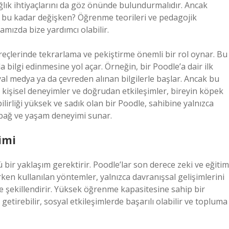
 sağlık ihtiyaçlarını da göz önünde bulundurmalıdır. Ancak
n bu kadar değişken? Öğrenme teorileri ve pedagojik
mızda bize yardımcı olabilir.
eçlerinde tekrarlama ve pekiştirme önemli bir rol oynar. Bu
la bilgi edinmesine yol açar. Örneğin, bir Poodle’a dair ilk
al medya ya da çevreden alınan bilgilerle başlar. Ancak bu
kişisel deneyimler ve doğrudan etkileşimler, bireyin köpek
ilirliği yüksek ve sadık olan bir Poodle, sahibine yalnızca
r bağ ve yaşam deneyimi sunar.
imi
ü bir yaklaşım gerektirir. Poodle’lar son derece zeki ve eğitim
rken kullanılan yöntemler, yalnızca davranışsal gelişimlerini
de şekillendirir. Yüksek öğrenme kapasitesine sahip bir
 getirebilir, sosyal etkileşimlerde başarılı olabilir ve topluma