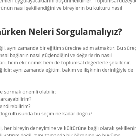
emleri uygulayacaklarını düşünmelidirler. Toplumsal düzeyd
ünün nasıl şekillendiğini ve bireylerin bu kültürü nasıl
ürken Neleri Sorgulamalıyız?
il, aynı zamanda bir eğitim sürecine adım atmaktır. Bu süreç
msal bağların nasıl güçlendiğini ve değerlerin nasıl
yatları, hem ekonomik hem de toplumsal değerlerle şekillenir.
ğildir; aynı zamanda eğitim, bakım ve ilişkinin derinliğiyle de
e sormak önemli olabilir:
arcayabilirim?
lendirebilirim?
 doğrultusunda bu seçim ne kadar doğru?
, her bireyin deneyimine ve kültürüne bağlı olarak şekillenir
di yatırım değil, aynı zamanda bir öğrenme ve büyüme