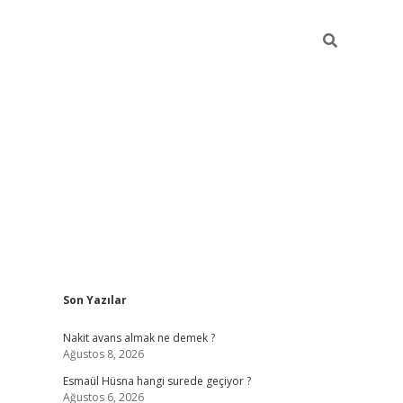
Sidebar
Son Yazılar
ilbet yeni giriş
ilbet giriş
vdcasino giriş
www
Nakit avans almak ne demek ?
Ağustos 8, 2026
Esmaül Hüsna hangi surede geçiyor ?
Ağustos 6, 2026