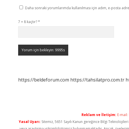
Daha sonraki yorumlarımda kullanılması için adım, e-posta adres
7 + 8 kaçtır?
*
https://beldeforum.com
https://tahsilatpro.com.tr
h
Reklam ve İletişim:
E-mail:
Yasal Uyarı:
Sitemiz, 5651 Sayılı Kanun gereğince Bilgi Teknolojiler
veya araştırma yükümlülüğümüz bulunmamaktadır. Ancak, üyelerimiz ya