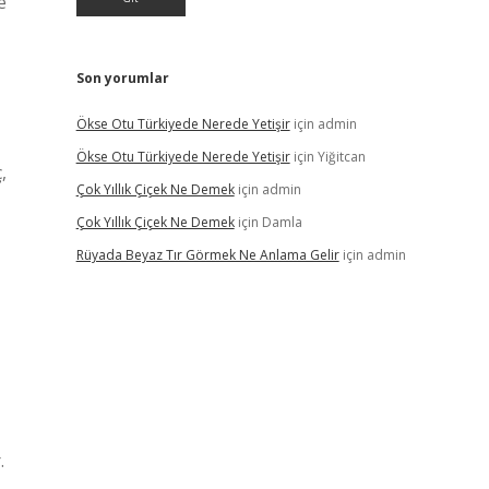
e
Son yorumlar
Ökse Otu Türkiyede Nerede Yetişir
için
admin
Ökse Otu Türkiyede Nerede Yetişir
için
Yiğitcan
,
Çok Yıllık Çiçek Ne Demek
için
admin
Çok Yıllık Çiçek Ne Demek
için
Damla
Rüyada Beyaz Tır Görmek Ne Anlama Gelir
için
admin
.