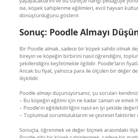
yaşayacaklarını ve bu süreçte hangi pedagojik yönt
ise, köpek sahiplenme eğilimleri, evcil hayvan kültür
dönüştürdüğünü gösterir.
Sonuç: Poodle Almayı Düşün
Bir Poodle almak, sadece bir köpek sahibi olmak değ
bireyin ve köpeğin birbirini nasıl öğrendiğini, toplu
şekillendiğini keşfetmekle ilgilidir. Poodle’ların fi
Ancak bu fiyat, yalnızca para ile ölçülen bir değer de
ilişkilidir.
Poodle almayı düşünüyorsanız, şu soruları kendiniz
– Bu köpeğin eğitimi için ne kadar zaman ve emek h
– Poodle’ın eğitilebilirliğini nasıl en iyi şekilde değer
– Toplumsal sorumluluklarım ve çevresel faktörler
Sonuçta, öğrenmek ve değer biçmek arasındaki ilişki
Poodle gibi bir köpek sahiplenmek, sadece bir mad