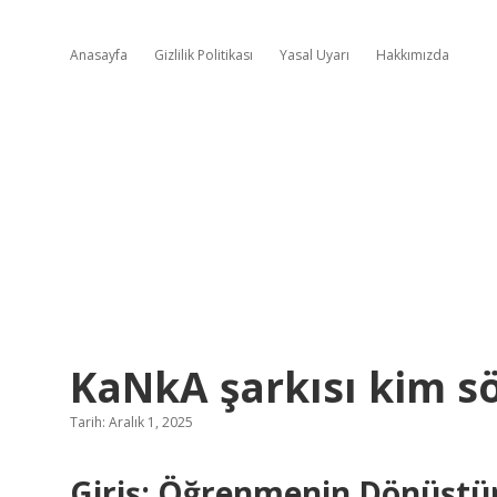
Anasayfa
Gizlilik Politikası
Yasal Uyarı
Hakkımızda
KaNkA şarkısı kim sö
Tarih: Aralık 1, 2025
Giriş: Öğrenmenin Dönüştü