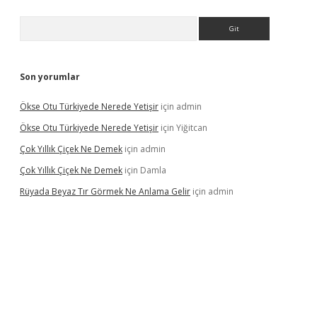
Arama
Son yorumlar
Ökse Otu Türkiyede Nerede Yetişir
için
admin
Ökse Otu Türkiyede Nerede Yetişir
için
Yiğitcan
Çok Yıllık Çiçek Ne Demek
için
admin
Çok Yıllık Çiçek Ne Demek
için
Damla
Rüyada Beyaz Tır Görmek Ne Anlama Gelir
için
admin
www.betexper.xyz/