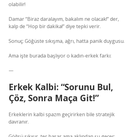
olabilir!
Damar “Biraz daralayım, bakalım ne olacak!” der,
kalp de “Hop bir dakika!” diye tepki verir.
Sonuç: Göğüste sıkışma, ağrı, hatta panik duygusu.
Ama işte burada başlıyor o kadın-erkek farkı:
—
Erkek Kalbi: “Sorunu Bul,
Çöz, Sonra Maça Git!”
Erkeklerin kalbi spazm geçirirken bile stratejik
davranır.
Göğsü sıkışır, ter basar ama aklından şu geçer: