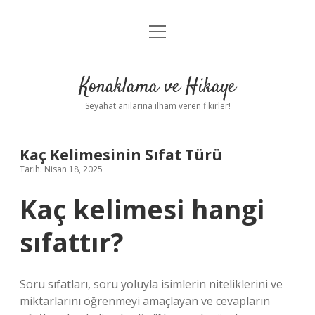
menüyü
Anasayfa
aç
Gizlilik Politikası
Konaklama ve Hikaye
Yasal Uyarı
Seyahat anılarına ilham veren fikirler!
Hakkımızda
Kaç Kelimesinin Sıfat Türü
Tarih: Nisan 18, 2025
Kaç kelimesi hangi
sıfattır?
Soru sıfatları, soru yoluyla isimlerin niteliklerini ve
miktarlarını öğrenmeyi amaçlayan ve cevapların