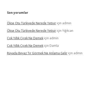
Son yorumlar
Ökse Otu Türkiyede Nerede Yetişir
için
admin
Ökse Otu Türkiyede Nerede Yetişir
için
Yiğitcan
Çok Yıllık Çiçek Ne Demek
için
admin
Çok Yıllık Çiçek Ne Demek
için
Damla
Rüyada Beyaz Tır Görmek Ne Anlama Gelir
için
admin
w.betexper.xyz/