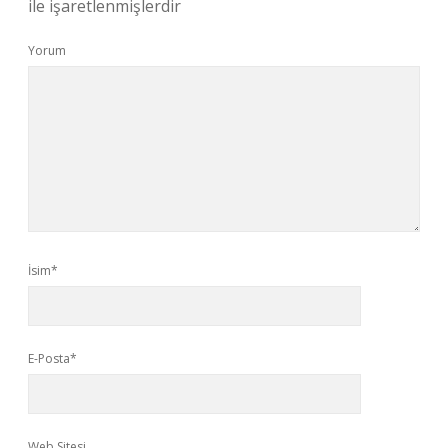
ile işaretlenmişlerdir
Yorum
İsim*
E-Posta*
Web Sitesi