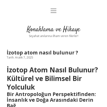
menüyü
Anasayfa
aç
Gizlilik Politikası
Konaklama ve Hikaye
Yasal Uyarı
Seyahat anılarına ilham veren fikirler!
Hakkımızda
İzotop atom nasıl bulunur ?
Tarih: Aralık 7, 2025
İzotop Atom Nasıl Bulunur?
Kültürel ve Bilimsel Bir
Yolculuk
Bir Antropoloğun Perspektifinden:
İnsanlık ve Doğa Arasındaki Derin
Bağ