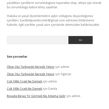
yazdıkları içeriklerin sorumluluğunu taşımakta olup, siteye üye olarak
bu sorumluluğu kabul etmiş sayılırlar.
Hukuka ve yasal düzenlemelere aykırı olduğunu düşündüğünüz
içerikleri,
backlinkpanelicomtr@gmail.com
adresine bildirmeniz
halinde, ilgili içerikler yasal süre içerisinde sitemizden kaldırılacaktır.
Arama
Son yorumlar
Ökse Otu Türkiyede Nerede Yetişir
için
admin
Ökse Otu Türkiyede Nerede Yetişir
için
Yiğitcan
Çok Yıllık Çiçek Ne Demek
için
admin
Çok Yıllık Çiçek Ne Demek
için
Damla
Rüyada Beyaz Tır Görmek Ne Anlama Gelir
için
admin