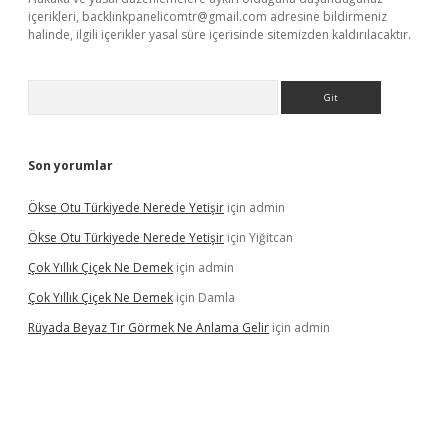
içerikleri,
backlinkpanelicomtr@gmail.com
adresine bildirmeniz
halinde, ilgili içerikler yasal süre içerisinde sitemizden kaldırılacaktır.
Arama
Son yorumlar
Ökse Otu Türkiyede Nerede Yetişir
için
admin
Ökse Otu Türkiyede Nerede Yetişir
için
Yiğitcan
Çok Yıllık Çiçek Ne Demek
için
admin
Çok Yıllık Çiçek Ne Demek
için
Damla
Rüyada Beyaz Tır Görmek Ne Anlama Gelir
için
admin