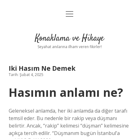
menüyü
Anasayfa
aç
Gizlilik Politikası
Konaklama ve Hikaye
Yasal Uyarı
Seyahat anılarına ilham veren fikirler!
Hakkımızda
Iki Hasım Ne Demek
Tarih: Şubat 4, 2025
Hasımın anlamı ne?
Geleneksel anlamda, her iki anlamda da diğer tarafı
temsil eder. Bu nedenle bir rakip veya düşmanı
belirtir. Ancak, “rakip” kelimesi “düşman” kelimesine
açıkça tercih edilir. “Düşmanım bugün İstanbul’a