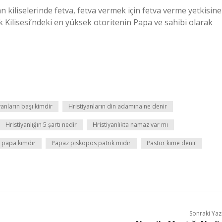
an kiliselerinde fetva, fetva vermek için fetva verme yetkisine
 Kilisesi’ndeki en yüksek otoritenin Papa ve sahibi olarak
yanların başı kimdir
Hristiyanların din adamına ne denir
Hristiyanlığın 5 şartı nedir
Hristiyanlıkta namaz var mı
an papa kimdir
Papaz piskopos patrik midir
Pastör kime denir
Sonraki Yaz