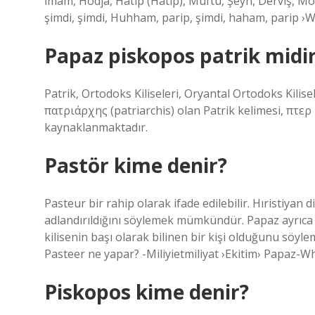
İmam, Hodja, Hatip (Hatip), Müftü, Şeyh, Derviş, Molla
şimdi, şimdi, Huhham, parip, şimdi, haham, parip ›W
Papaz piskopos patrik midi
Patrik, Ortodoks Kiliseleri, Oryantal Ortodoks Kilisel
πατριάρχης (patriarchis) olan Patrik kelimesi, πτερ 
kaynaklanmaktadır.
Pastör kime denir?
Pasteur bir rahip olarak ifade edilebilir. Hıristiyan
adlandırıldığını söylemek mümkündür. Papaz ayrıca to
kilisenin başı olarak bilinen bir kişi olduğunu sö
Pasteer ne yapar? -Miliyietmiliyat ›Ekitim› Papaz-
Piskopos kime denir?