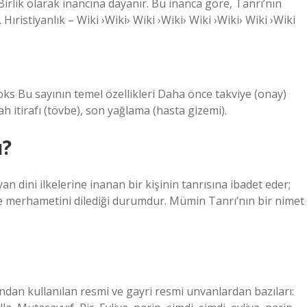
Birlik olarak inancına dayanır. Bu inanca göre, Tanrı’nın
 Hıristiyanlık – Wiki ›Wiki› Wiki ›Wiki› Wiki ›Wiki› Wiki ›Wiki
doks Bu sayının temel özellikleri Daha önce takviye (onay)
h itirafı (tövbe), son yağlama (hasta gizemi).
ı?
an dini ilkelerine inanan bir kişinin tanrısına ibadet eder;
e merhametini dilediği durumdur. Mümin Tanrı’nın bir nimet
ndan kullanılan resmi ve gayri resmi unvanlardan bazıları: