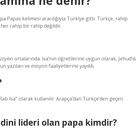
damına ne denir?
pa Papas kelimesi aracılığıyla Türkiye gitti. Türkçe, rahip
her rahip bir rahip değildir.
üzyılın ortalarında. İsa’nın öğretilerine uygun olarak, Jehud’d
n yazıları ve misyon faaliyetlerine yayıldı.
?
n “Rab İsa” olarak kullanılır. Arapça’dan Türkçe’den geçen
dini lideri olan papa kimdir?