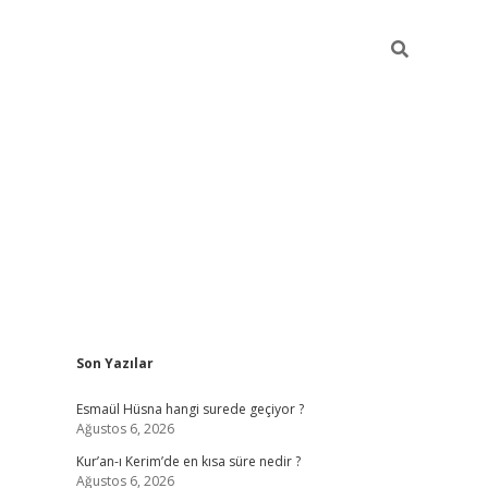
Sidebar
Son Yazılar
ilbet yeni giriş
ilbet giriş
vdcasino giriş
www.b
Esmaül Hüsna hangi surede geçiyor ?
Ağustos 6, 2026
Kur’an-ı Kerim’de en kısa süre nedir ?
Ağustos 6, 2026