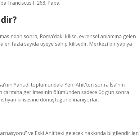
a Franciscus I, 268. Papa.
mdir?
rılmasından sonra, Roma’daki kilise, evrensel anlamına gelen
nda en fazla sayıda üyeye sahip kilisedir. Merkezi bir yapıya
İsa’nın Yahudi toplumundaki Yeni Ahit’ten sonra İsa’nın
sa’nın çarmıha gerilmesinin ölümünden sadece üç gün sonra
istiyan kilisesine dönüştüğüne inanıyorlar.
nkarnasyonu” ve Eski Ahit’teki gelecek hakkında bilgilendirilen