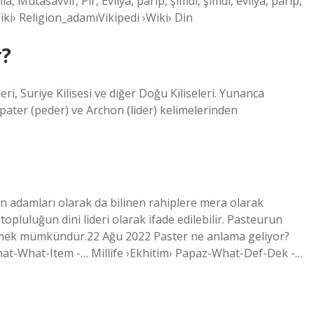
, Mutasavvıf, Pir, Evliya, parip, şimdi, şimdi, evliya, parip,
iki› Religion_adamıVikipedi ›Wiki› Din
r?
eri, Suriye Kilisesi ve diğer Doğu Kiliseleri. Yunanca
pater (peder) ve Archon (lider) kelimelerinden
 din adamları olarak da bilinen rahiplere mera olarak
pluluğun dini lideri olarak ifade edilebilir. Pasteurun
ylemek mümkündür.22 Ağu 2022 Paster ne anlama geliyor?
What-What-Item -… Millife ›Ekhitim› Papaz-What-Def-Dek -…