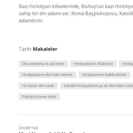
Bazı Hıristiyan kiliselerinde, Bishop’un bazı Hıristiy
sahip bir din adamı var. Roma Başpiskoposu, Katolik
adlandırılır.
Tarih:
Makaleler
Din adamına ne ad verilir
Hristiyanların Allahı kim
Hristi
Hristiyanların dini lideri kimdir
Hristiyanların Rabbi kimdir
Hz İsanın dini nedir
Katolik Hristiyanların şu an dini lideri ol
Piskopos kime denir
Önceki Yazı