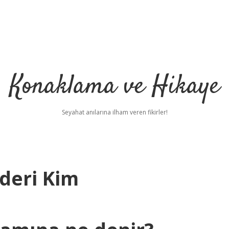
Konaklama ve Hikaye
Seyahat anılarına ilham veren fikirler!
ideri Kim