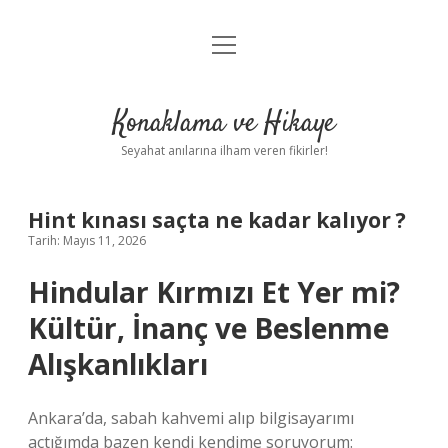
menüyü
Anasayfa
aç
Gizlilik Politikası
Konaklama ve Hikaye
Yasal Uyarı
Seyahat anılarına ilham veren fikirler!
Hakkımızda
Hint kınası saçta ne kadar kalıyor ?
Tarih: Mayıs 11, 2026
Hindular Kırmızı Et Yer mi?
Kültür, İnanç ve Beslenme
Alışkanlıkları
Ankara’da, sabah kahvemi alıp bilgisayarımı
açtığımda bazen kendi kendime soruyorum: