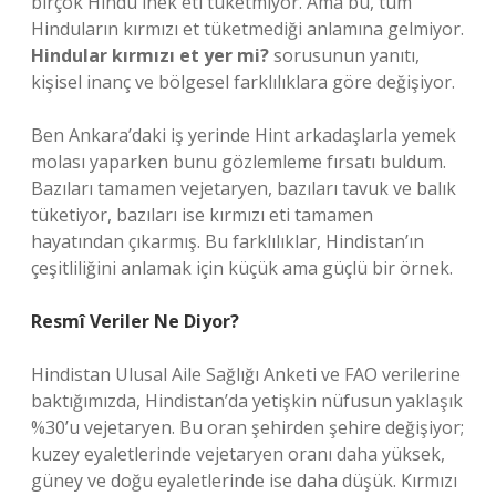
birçok Hindu inek eti tüketmiyor. Ama bu, tüm
Hinduların kırmızı et tüketmediği anlamına gelmiyor.
Hindular kırmızı et yer mi?
sorusunun yanıtı,
kişisel inanç ve bölgesel farklılıklara göre değişiyor.
Ben Ankara’daki iş yerinde Hint arkadaşlarla yemek
molası yaparken bunu gözlemleme fırsatı buldum.
Bazıları tamamen vejetaryen, bazıları tavuk ve balık
tüketiyor, bazıları ise kırmızı eti tamamen
hayatından çıkarmış. Bu farklılıklar, Hindistan’ın
çeşitliliğini anlamak için küçük ama güçlü bir örnek.
Resmî Veriler Ne Diyor?
Hindistan Ulusal Aile Sağlığı Anketi ve FAO verilerine
baktığımızda, Hindistan’da yetişkin nüfusun yaklaşık
%30’u vejetaryen. Bu oran şehirden şehire değişiyor;
kuzey eyaletlerinde vejetaryen oranı daha yüksek,
güney ve doğu eyaletlerinde ise daha düşük. Kırmızı