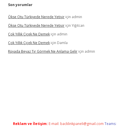
Son yorumlar
Ökse Otu Türkiyede Nerede Yetişir
için
admin
Ökse Otu Türkiyede Nerede Yetişir
için
Yiğitcan
Çok Yıllık Çiçek Ne Demek
için
admin
Çok Yıllık Çiçek Ne Demek
için
Damla
Rüyada Beyaz Tır Görmek Ne Anlama Gelir
için
admin
w.betexper.xyz/
Reklam ve İletişim:
E-mail:
backlinkpaneli@gmail.com
Teams: