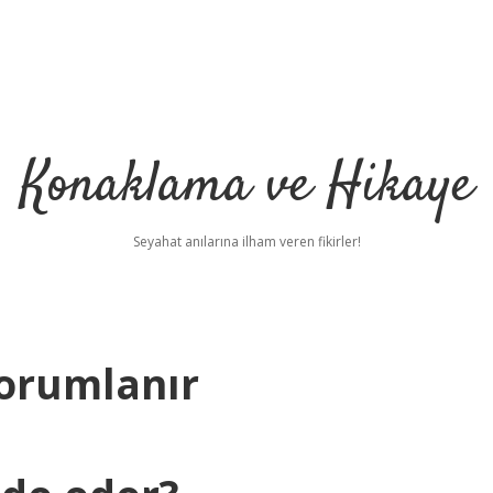
Konaklama ve Hikaye
Seyahat anılarına ilham veren fikirler!
Yorumlanır