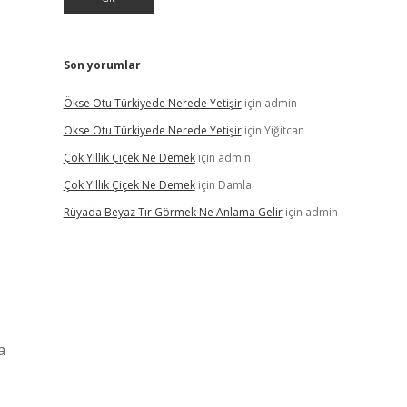
Son yorumlar
Ökse Otu Türkiyede Nerede Yetişir
için
admin
Ökse Otu Türkiyede Nerede Yetişir
için
Yiğitcan
Çok Yıllık Çiçek Ne Demek
için
admin
Çok Yıllık Çiçek Ne Demek
için
Damla
Rüyada Beyaz Tır Görmek Ne Anlama Gelir
için
admin
a