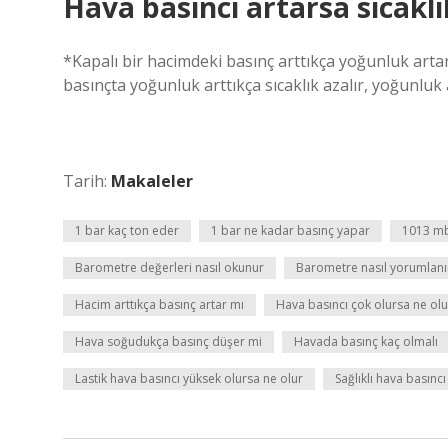
Hava basıncı artarsa sıcaklı
*Kapalı bir hacimdeki basınç arttıkça yoğunluk artar.
basınçta yoğunluk arttıkça sıcaklık azalır, yoğunluk a
Tarih:
Makaleler
1 bar kaç ton eder
1 bar ne kadar basınç yapar
1013 m
Barometre değerleri nasıl okunur
Barometre nasıl yorumlanı
Hacim arttıkça basınç artar mı
Hava basıncı çok olursa ne olu
Hava soğudukça basınç düşer mi
Havada basınç kaç olmalı
Lastik hava basıncı yüksek olursa ne olur
Sağlıklı hava basıncı