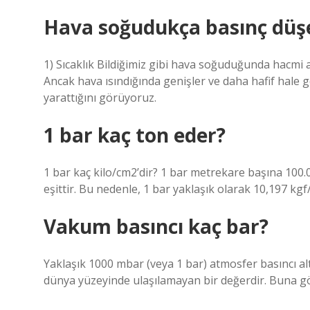
Hava soğudukça basınç düş
1) Sıcaklık Bildiğimiz gibi hava soğuduğunda hacmi a
Ancak hava ısındığında genişler ve daha hafif hale ge
yarattığını görüyoruz.
1 bar kaç ton eder?
1 bar kaç kilo/cm2’dir? 1 bar metrekare başına 100.0
eşittir. Bu nedenle, 1 bar yaklaşık olarak 10,197 kgf/
Vakum basıncı kaç bar?
Yaklaşık 1000 mbar (veya 1 bar) atmosfer basıncı a
dünya yüzeyinde ulaşılamayan bir değerdir. Buna gö