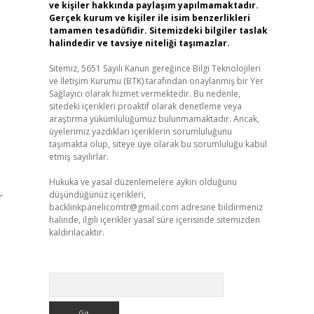
ve kişiler hakkında paylaşım yapılmamaktadır.
Gerçek kurum ve kişiler ile isim benzerlikleri
tamamen tesadüfidir. Sitemizdeki bilgiler taslak
halindedir ve tavsiye niteliği taşımazlar.
Sitemiz, 5651 Sayılı Kanun gereğince Bilgi Teknolojileri
ve İletişim Kurumu (BTK) tarafından onaylanmış bir Yer
Sağlayıcı olarak hizmet vermektedir. Bu nedenle,
sitedeki içerikleri proaktif olarak denetleme veya
araştırma yükümlülüğümüz bulunmamaktadır. Ancak,
üyelerimiz yazdıkları içeriklerin sorumluluğunu
taşımakta olup, siteye üye olarak bu sorumluluğu kabul
etmiş sayılırlar.
Hukuka ve yasal düzenlemelere aykırı olduğunu
düşündüğünüz içerikleri,
r
backlinkpanelicomtr@gmail.com
adresine bildirmeniz
halinde, ilgili içerikler yasal süre içerisinde sitemizden
kaldırılacaktır.
Arama