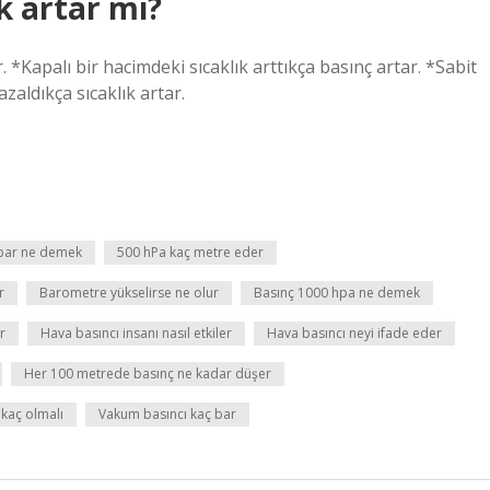
k artar mı?
 *Kapalı bir hacimdeki sıcaklık arttıkça basınç artar. *Sabit
zaldıkça sıcaklık artar.
bar ne demek
500 hPa kaç metre eder
r
Barometre yükselirse ne olur
Basınç 1000 hpa ne demek
r
Hava basıncı insanı nasıl etkiler
Hava basıncı neyi ifade eder
Her 100 metrede basınç ne kadar düşer
 kaç olmalı
Vakum basıncı kaç bar