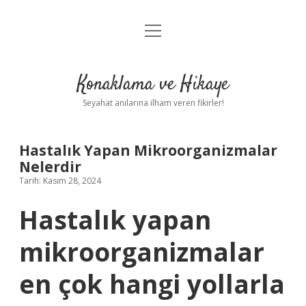
menüyü
Anasayfa
aç
Gizlilik Politikası
Konaklama ve Hikaye
Yasal Uyarı
Seyahat anılarına ilham veren fikirler!
Hakkımızda
Hastalık Yapan Mikroorganizmalar
Nelerdir
Tarih: Kasım 28, 2024
Hastalık yapan
mikroorganizmalar
en çok hangi yollarla