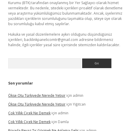
Kurumu (BTK) tarafından onaylanmış bir Yer Sağlayıcı olarak hizmet
vermektedir. Bu nedenle, sitedeki içerikleri proaktif olarak denetleme
veya araştırma yükümlülüğümüz bulunmamaktadır. Ancak, üyelerimiz
yazdıkları içeriklerin sorumluluğunu taşımakta olup, siteye üye olarak
bu sorumluluğu kabul etmiş sayılırlar.
Hukuka ve yasal düzenlemelere aykırı olduğunu düşündüğünüz
içerikleri,
backlinkpanelicomtr@gmail.com
adresine bildirmeniz
halinde, ilgili içerikler yasal süre içerisinde sitemizden kaldırılacaktır.
Arama
Son yorumlar
Ökse Otu Türkiyede Nerede Yetişir
için
admin
Ökse Otu Türkiyede Nerede Yetişir
için
Yiğitcan
Çok Yıllık Çiçek Ne Demek
için
admin
Çok Yıllık Çiçek Ne Demek
için
Damla
Rüyada Beyaz Tır Görmek Ne Anlama Gelir
için
admin