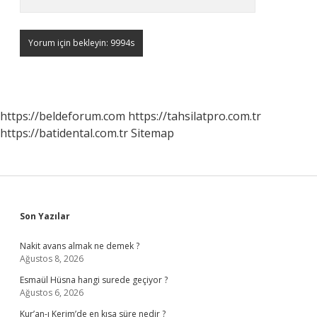
https://beldeforum.com
https://tahsilatpro.com.tr
https://batidental.com.tr
Sitemap
Sidebar
Son Yazılar
Nakit avans almak ne demek ?
Ağustos 8, 2026
Esmaül Hüsna hangi surede geçiyor ?
Ağustos 6, 2026
Kur’an-ı Kerim’de en kısa süre nedir ?