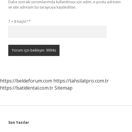
Daha sonraki yorumlarımda kullanılması için adım, e-posta adresim
ve site adresim bu tarayıcıya kaydedilsin.
7 + 8 kaçtır?
*
https://beldeforum.com
https://tahsilatpro.com.tr
https://batidental.com.tr
Sitemap
Sidebar
Son Yazılar