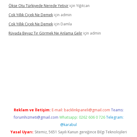
Ökse Otu Türkiyede Nerede Yetişir
için
Yiğitcan
Çok Yıllık Çiçek Ne Demek
için
admin
Çok Yıllık Çiçek Ne Demek
için
Damla
Rüyada Beyaz Tır Görmek Ne Anlama Gelir
için
admin
w.betexper.xyz/
Reklam ve İletişim:
E-mail:
backlinkpaneli@gmail.com
Teams:
forumhizmeti@gmail.com
Whatsapp: 0262 606 0 726
Telegram:
@karabul
Yasal Uyarı:
Sitemiz, 5651 Sayılı Kanun gereğince Bilgi Teknolojileri