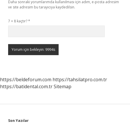
Daha sonraki yorumlarımda kullanılması için adım, e-posta adresim
ve site adresim bu tarayıcıya kaydedilsin.
7 + 8 kaçtır?
*
https://beldeforum.com
https://tahsilatpro.com.tr
https://batidental.com.tr
Sitemap
Sidebar
Son Yazılar