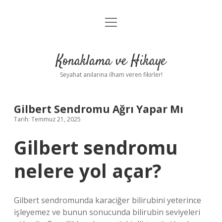
menüyü
Anasayfa
aç
Gizlilik Politikası
Konaklama ve Hikaye
Yasal Uyarı
Seyahat anılarına ilham veren fikirler!
Hakkımızda
Gilbert Sendromu Ağrı Yapar Mı
Tarih: Temmuz 21, 2025
Gilbert sendromu
nelere yol açar?
Gilbert sendromunda karaciğer bilirubini yeterince
işleyemez ve bunun sonucunda bilirubin seviyeleri