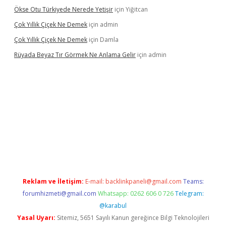
Ökse Otu Türkiyede Nerede Yetişir
için
Yiğitcan
Çok Yıllık Çiçek Ne Demek
için
admin
Çok Yıllık Çiçek Ne Demek
için
Damla
Rüyada Beyaz Tır Görmek Ne Anlama Gelir
için
admin
betexper.xyz/
Reklam ve İletişim:
E-mail:
backlinkpaneli@gmail.com
Teams:
forumhizmeti@gmail.com
Whatsapp: 0262 606 0 726
Telegram:
@karabul
Yasal Uyarı:
Sitemiz, 5651 Sayılı Kanun gereğince Bilgi Teknolojileri