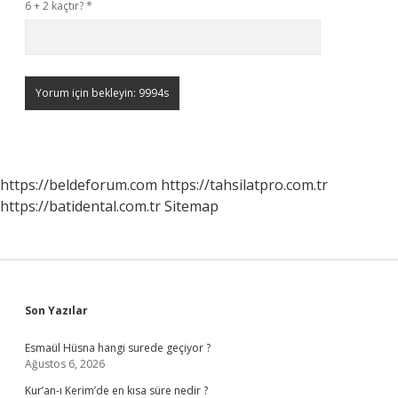
6 + 2 kaçtır?
*
https://beldeforum.com
https://tahsilatpro.com.tr
https://batidental.com.tr
Sitemap
Sidebar
Son Yazılar
Esmaül Hüsna hangi surede geçiyor ?
Ağustos 6, 2026
Kur’an-ı Kerim’de en kısa süre nedir ?