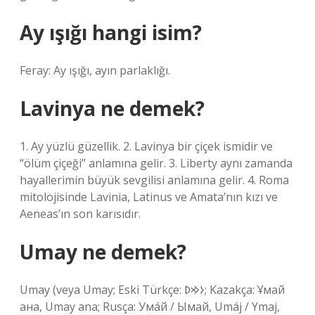
Ay ışığı hangi isim?
Feray: Ay ışığı, ayın parlaklığı.
Lavinya ne demek?
1. Ay yüzlü güzellik. 2. Lavinya bir çiçek ismidir ve
“ölüm çiçeği” anlamına gelir. 3. Liberty aynı zamanda
hayallerimin büyük sevgilisi anlamına gelir. 4. Roma
mitolojisinde Lavinia, Latinus ve Amata’nın kızı ve
Aeneas’ın son karısıdır.
Umay ne demek?
Umay (veya Umay; Eski Türkçe: 𐰆𐰢𐰖; Kazakça: Ұмай
aна, Umay ana; Rusça: Ума́й / Ымай, Umáj / Ymaj,