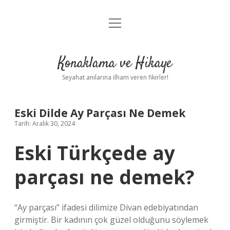
menüyü
Anasayfa
aç
Gizlilik Politikası
Konaklama ve Hikaye
Yasal Uyarı
Seyahat anılarına ilham veren fikirler!
Hakkımızda
Eski Dilde Ay Parçası Ne Demek
Tarih: Aralık 30, 2024
Eski Türkçede ay
parçası ne demek?
“Ay parçası” ifadesi dilimize Divan edebiyatından
girmiştir. Bir kadının çok güzel olduğunu söylemek