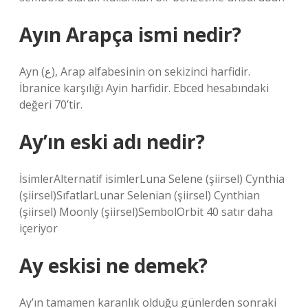
Ayın Arapça ismi nedir?
Ayn (ع), Arap alfabesinin on sekizinci harfidir.
İbranice karşılığı Ayin harfidir. Ebced hesabındaki
değeri 70’tir.
Ay’ın eski adı nedir?
İsimlerAlternatif isimlerLuna Selene (şiirsel) Cynthia
(şiirsel)SıfatlarLunar Selenian (şiirsel) Cynthian
(şiirsel) Moonly (şiirsel)SembolOrbit 40 satır daha
içeriyor
Ay eskisi ne demek?
Ay’ın tamamen karanlık olduğu günlerden sonraki