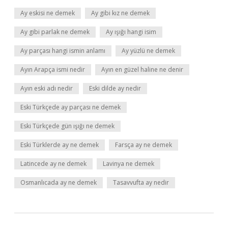
Ay eskisi ne demek
Ay gibi kız ne demek
Ay gibi parlak ne demek
Ay ışığı hangi isim
Ay parçası hangi ismin anlamı
Ay yüzlü ne demek
Ayın Arapça ismi nedir
Ayın en güzel haline ne denir
Ayın eski adı nedir
Eski dilde ay nedir
Eski Türkçede ay parçası ne demek
Eski Türkçede gün ışığı ne demek
Eski Türklerde ay ne demek
Farsça ay ne demek
Latincede ay ne demek
Lavinya ne demek
Osmanlıcada ay ne demek
Tasavvufta ay nedir