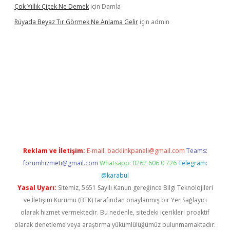
Çok Yıllık Çiçek Ne Demek
için
Damla
Rüyada Beyaz Tır Görmek Ne Anlama Gelir
için
admin
w.betexper.xyz/
Reklam ve İletişim:
E-mail:
backlinkpaneli@gmail.com
Teams:
forumhizmeti@gmail.com
Whatsapp: 0262 606 0 726
Telegram:
@karabul
Yasal Uyarı:
Sitemiz, 5651 Sayılı Kanun gereğince Bilgi Teknolojileri
ve İletişim Kurumu (BTK) tarafından onaylanmış bir Yer Sağlayıcı
olarak hizmet vermektedir. Bu nedenle, sitedeki içerikleri proaktif
olarak denetleme veya araştırma yükümlülüğümüz bulunmamaktadır.